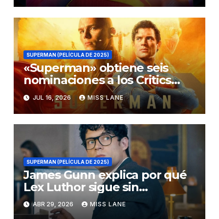
SUPERMAN (PELÍCULA DE 2025)
«Superman» obtiene seis
nominaciones a los Critics
Choice Super Awards
JUL 16, 2026
MISS LANE
SUPERMAN (PELÍCULA DE 2025)
James Gunn explica por qué
Lex Luthor sigue sin
descubrir la identidad secreta
ABR 29, 2026
MISS LANE
de Superman