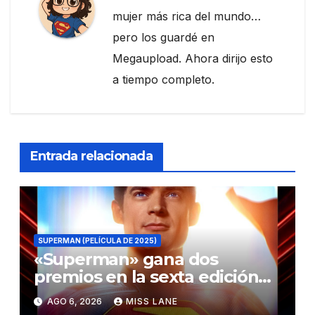
mujer más rica del mundo…
pero los guardé en
Megaupload. Ahora dirijo esto
a tiempo completo.
Entrada relacionada
SUPERMAN (PELÍCULA DE 2025)
«Superman» gana dos
premios en la sexta edición
de los Critics Choice Super
AGO 6, 2026
MISS LANE
Awards