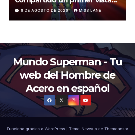
al traje de Brainiac
6 DE AGOSTO DE 2026
MISS LANE
Mundo Superman - Tu
web del Hombre de
Acero en español
Funciona gracias a WordPress
|
Tema:
Newsup
de
Themeansar