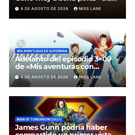
el fracaso de «Supergirl»
6 DE AGOSTO DE 2026
MISS LANE
MIS AVENTURAS DE SUPERMAN
Adelanto del episodio 3×09
de «Mis aventuras con
Superman»
6 DE AGOSTO DE 2026
MISS LANE
MAN OF TOMORROW (2027)
James Gunn podría haber
compartido un primer vistazo