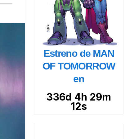
Estreno de MAN
OF TOMORROW
en
336d 4h 29m
11s