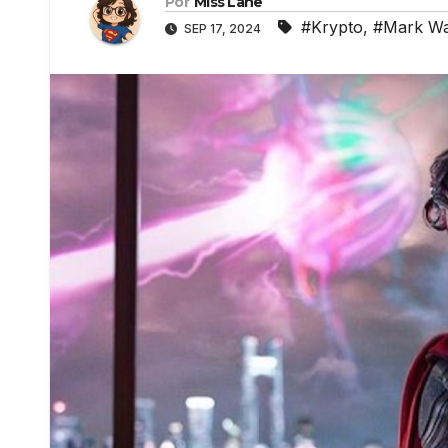
Por
Miss Lane
#Krypto
,
#Mark Wa
SEP 17, 2024