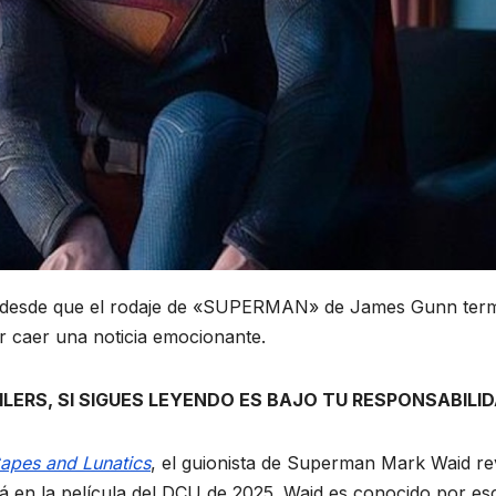
do desde que el rodaje de «SUPERMAN» de James Gunn ter
 caer una noticia emocionante.
LERS, SI SIGUES LEYENDO ES BAJO TU RESPONSABILI
apes and Lunatics
, el guionista de Superman Mark Waid re
 en la película del DCU de 2025. Waid es conocido por esc