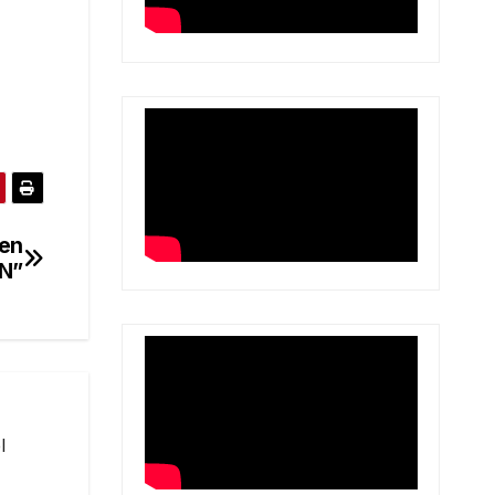
 en
N”
l