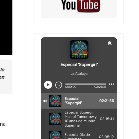
lo
on
una