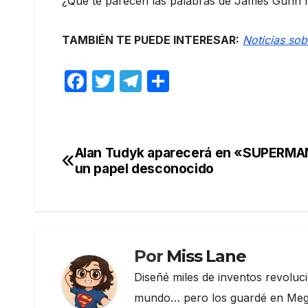
¿Qué te parecen las palabras de James Gunn 
TAMBIÉN TE PUEDE INTERESAR:
Noticias s
F
T
T
C
a
w
el
o
c
itt
e
m
e
er
gr
p
Alan Tudyk aparecerá en «SUPERMA
Navegación
b
a
ar
un papel desconocido
de
o
m
tir
o
entradas
k
Por
Miss Lane
Diseñé miles de inventos revoluc
mundo… pero los guardé en Megau