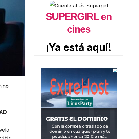
SUPERGIRL en
cines
¡Ya está aquí!
minó
DAD
veló
ribir