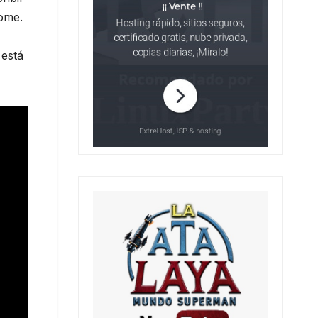
ome.
 está