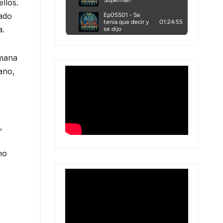
llos.
tado
a.
umana
cano,
,
mo