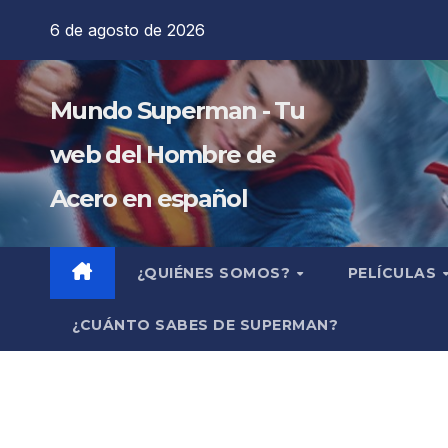
Saltar
6 de agosto de 2026
al
contenido
Mundo Superman - Tu
web del Hombre de
Acero en español
¿QUIÉNES SOMOS?
PELÍCULAS
¿CUÁNTO SABES DE SUPERMAN?