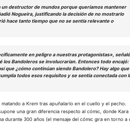
 un destructor de mundos porque queríamos mantener
adió Nogueira, justificando la decisión de no mostrarlo
ó hace tanto tiempo que no se sentía relevante o
cíficamente en peligro a nuestras protagonistas», señaló
é los Bandoleros se involucrarían. Entonces todo encajó:
así que ¿cómo continúan siendo Bandolero? Hay algo que
 cumplía todos esos requisitos y se sentía conectada con l
 matando a Krem tras apuñalarlo en el cuello y el pecho.
upone una gran diferencia respecto al cómic, donde Kara
ma durante 300 años (el mensaje del cómic gira en torno a