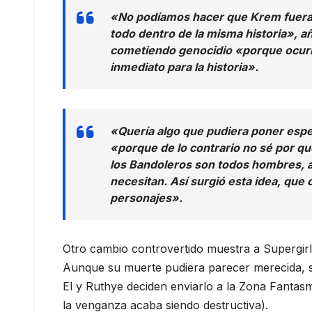
«No podíamos hacer que Krem fuera
todo dentro de la misma historia», añ
cometiendo genocidio «porque ocurri
inmediato para la historia».
«Quería algo que pudiera poner espe
«porque de lo contrario no sé por qu
los Bandoleros son todos hombres, 
necesitan. Así surgió esta idea, que
personajes».
Otro cambio controvertido muestra a Supergirl
Aunque su muerte pudiera parecer merecida, s
El y Ruthye deciden enviarlo a la Zona Fantas
la venganza acaba siendo destructiva).