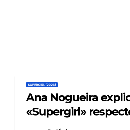
SUPERGIRL (2026)
Ana Nogueira expli
«Supergirl» respect