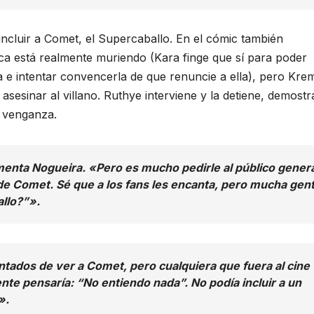
incluir a Comet, el Supercaballo. En el cómic también
 está realmente muriendo (Kara finge que sí para poder
e intentar convencerla de que renuncie a ella), pero Kre
 asesinar al villano. Ruthye interviene y la detiene, demost
a venganza.
enta Nogueira. «Pero es mucho pedirle al público genera
de Comet. Sé que a los fans les encanta, pero mucha gen
allo?”».
ntados de ver a Comet, pero cualquiera que fuera al cine
te pensaría: “No entiendo nada”. No podía incluir a un
».