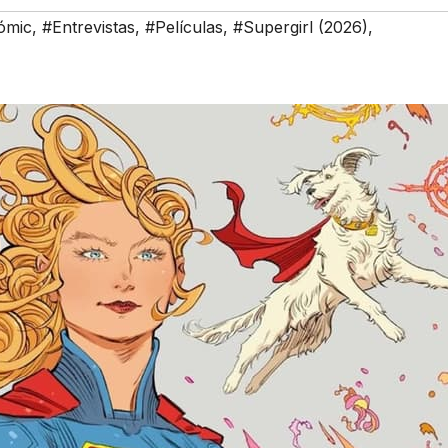
ómic
,
#Entrevistas
,
#Películas
,
#Supergirl (2026)
,