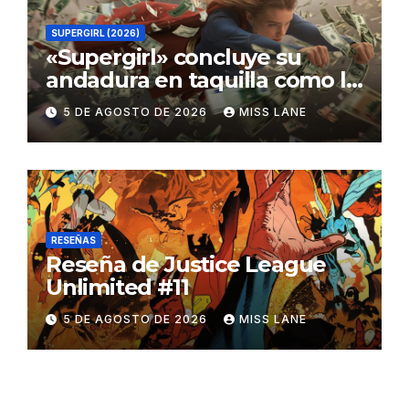
SUPERGIRL (2026)
«Supergirl» concluye su
andadura en taquilla como la
película de DC con menor
5 DE AGOSTO DE 2026
MISS LANE
recaudación desde
«Catwoman»
RESEÑAS
Reseña de Justice League
Unlimited #11
5 DE AGOSTO DE 2026
MISS LANE