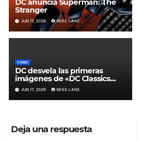
DC anuncia Superman: The
Stranger
JUN 17, 2026
MISS LANE
CÓMIC
DC desvela las primeras
imágenes de «DC Classics
Artist’s Edition, de José Luis
JUN 17, 2026
MISS LANE
García-López»
Deja una respuesta