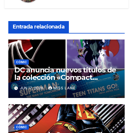
Entrada relacionada
CÓMIC
DC anuncia nuevos títulos de
la colección «Compact
Comics Adventures»
JUN 17, 2026
MISS LANE
CÓMIC