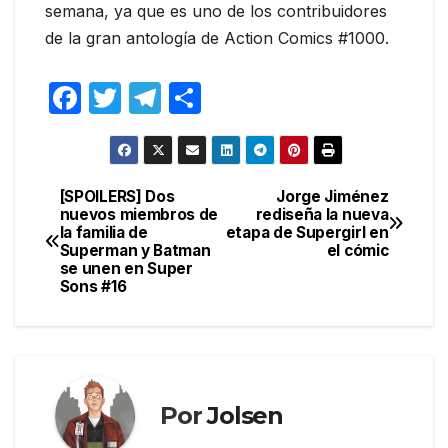
semana, ya que es uno de los contribuidores
de la gran antología de Action Comics #1000.
F
T
T
C
a
w
el
o
c
itt
e
m
e
er
gr
p
[SPOILERS] Dos
Jorge Jiménez
Navegación
nuevos miembros de
rediseña la nueva
b
a
ar
la familia de
etapa de Supergirl en
de
o
m
tir
Superman y Batman
el cómic
se unen en Super
entradas
o
Sons #16
k
Por
Jolsen