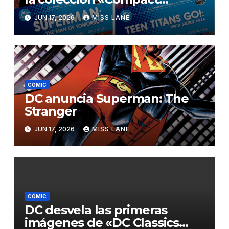
Comics Adventures»
JUN 17, 2026
MISS LANE
CÓMIC
DC anuncia Superman: The
Stranger
JUN 17, 2026
MISS LANE
CÓMIC
DC desvela las primeras
imágenes de «DC Classics