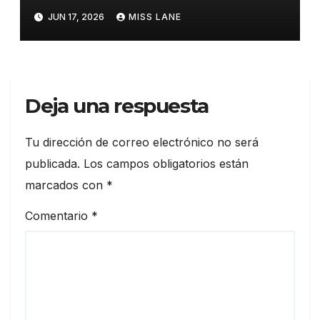
Artist’s Edition, de José Luis
JUN 17, 2026
MISS LANE
García-López»
Deja una respuesta
Tu dirección de correo electrónico no será
publicada.
Los campos obligatorios están
marcados con
*
Comentario
*