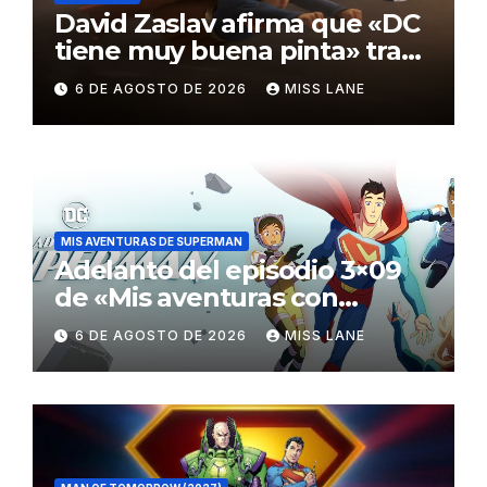
David Zaslav afirma que «DC
tiene muy buena pinta» tras
el fracaso de «Supergirl»
6 DE AGOSTO DE 2026
MISS LANE
MIS AVENTURAS DE SUPERMAN
Adelanto del episodio 3×09
de «Mis aventuras con
Superman»
6 DE AGOSTO DE 2026
MISS LANE