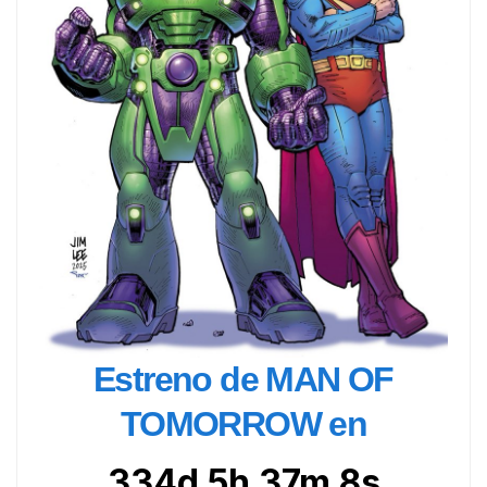
Estreno de MAN OF
TOMORROW en
334d 5h 37m 6s