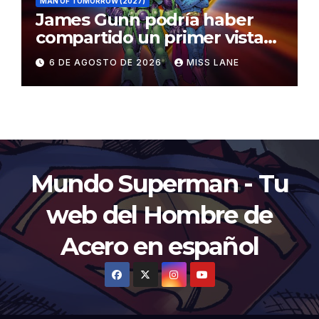
MAN OF TOMORROW (2027)
James Gunn podría haber
compartido un primer vistazo
al traje de Brainiac
6 DE AGOSTO DE 2026
MISS LANE
Mundo Superman - Tu
web del Hombre de
Acero en español