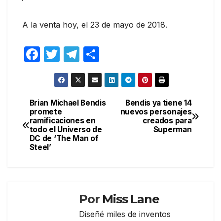
A la venta hoy, el 23 de mayo de 2018.
F
T
T
C
a
w
el
o
c
itt
e
m
e
er
gr
p
Brian Michael Bendis
Bendis ya tiene 14
Navegación
promete
nuevos personajes
b
a
ar
ramificaciones en
creados para
de
o
m
tir
todo el Universo de
Superman
DC de ‘The Man of
entradas
o
Steel’
k
Por
Miss Lane
Diseñé miles de inventos