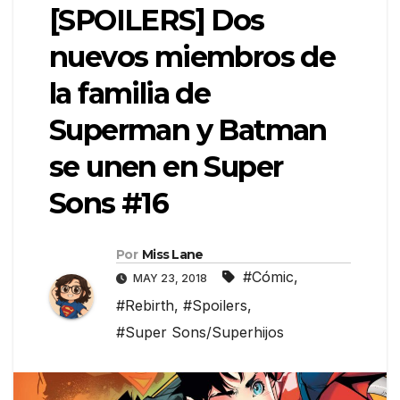
[SPOILERS] Dos
nuevos miembros de
la familia de
Superman y Batman
se unen en Super
Sons #16
Por
Miss Lane
#Cómic
,
MAY 23, 2018
#Rebirth
,
#Spoilers
,
#Super Sons/Superhijos