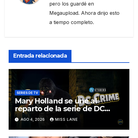
pero los guardé en
Megaupload. Ahora dirijo esto
a tiempo completo.
Entrada relacionada
SERIES DE TV
Mary Holland se une al
reparto de la serie de DC
sobre Jimmy Olsen
AGO 4, 2026
MISS LANE