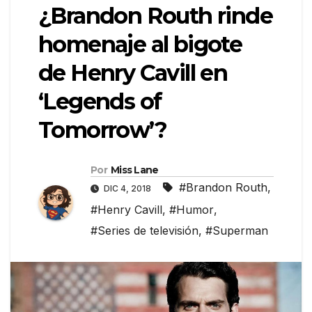
¿Brandon Routh rinde
homenaje al bigote
de Henry Cavill en
‘Legends of
Tomorrow’?
Por
Miss Lane
#Brandon Routh
,
DIC 4, 2018
#Henry Cavill
,
#Humor
,
#Series de televisión
,
#Superman