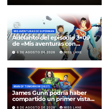
MIS AVENTURAS DE SUPERMAN
Adelanto del episodio 3×09
de «Mis aventuras con
Superman»
6 DE AGOSTO DE 2026
MISS LANE
MAN OF TOMORROW (2027)
James Gunn podría haber
compartido un primer vistazo
al traje de Brainiac
6 DE AGOSTO DE 2026
MISS LANE