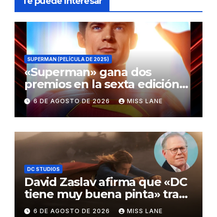
Te puede interesar
SUPERMAN (PELÍCULA DE 2025)
«Superman» gana dos
premios en la sexta edición
de los Critics Choice Super
6 DE AGOSTO DE 2026
MISS LANE
Awards
DC STUDIOS
David Zaslav afirma que «DC
tiene muy buena pinta» tras
el fracaso de «Supergirl»
6 DE AGOSTO DE 2026
MISS LANE