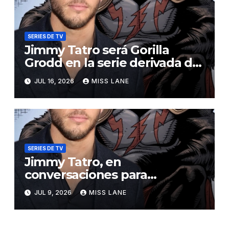
SERIES DE TV
Jimmy Tatro será Gorilla
Grodd en la serie derivada de
DC «DC Crime»
JUL 16, 2026
MISS LANE
SERIES DE TV
Jimmy Tatro, en
conversaciones para
interpretar a Gorilla Grodd en
JUL 9, 2026
MISS LANE
la serie derivada de DC «DC
Crime»