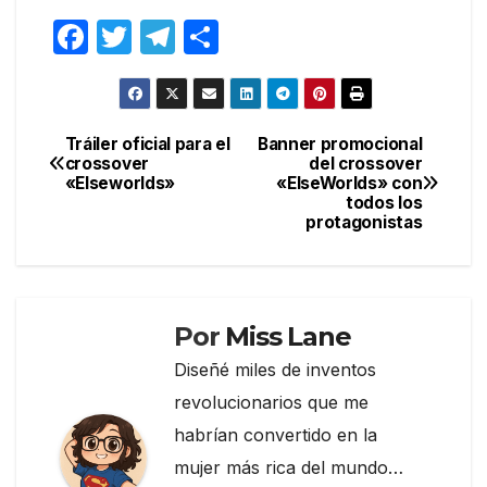
F
T
T
C
a
w
el
o
c
itt
e
m
e
er
gr
p
Tráiler oficial para el
Banner promocional
Navegación
crossover
del crossover
b
a
ar
«Elseworlds»
«ElseWorlds» con
de
o
m
tir
todos los
protagonistas
entradas
o
k
Por
Miss Lane
Diseñé miles de inventos
revolucionarios que me
habrían convertido en la
mujer más rica del mundo…