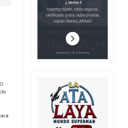
El
cto
cerá