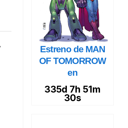
,
Estreno de MAN
OF TOMORROW
en
335d 7h 51m
28s