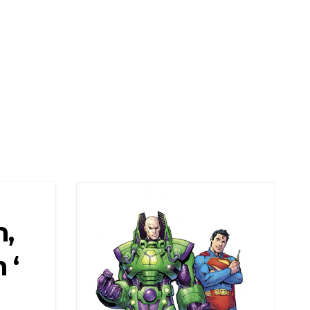
n,
 ‘