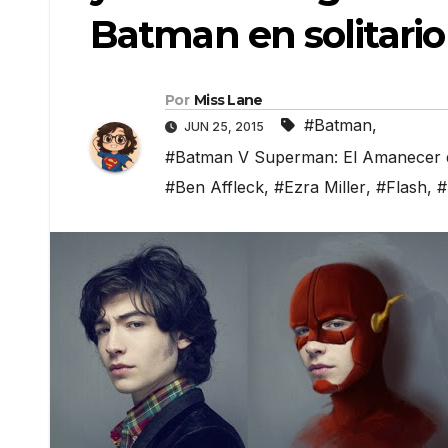
Batman en solitario
Por
Miss Lane
#Batman
,
JUN 25, 2015
#Batman V Superman: El Amanecer de
#Ben Affleck
,
#Ezra Miller
,
#Flash
,
#