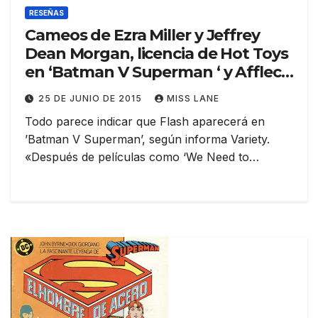
RESEÑAS
Cameos de Ezra Miller y Jeffrey
Dean Morgan, licencia de Hot Toys
en ‘Batman V Superman ‘ y Affleck
dirigiéndose en la película de
25 DE JUNIO DE 2015
MISS LANE
Batman en solitario
Todo parece indicar que ‪Flash‬ aparecerá en
‪’Batman V Superman’‬, según informa Variety.
«Después de películas como ‘We Need to…