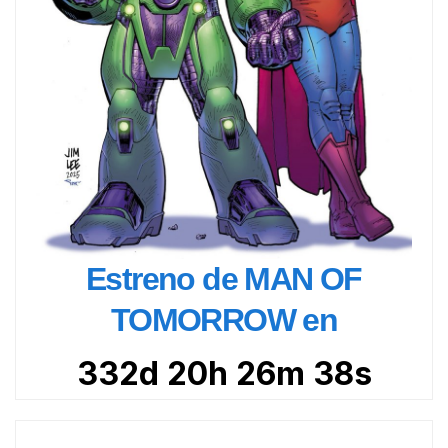
Estreno de MAN OF
TOMORROW en
332d 20h 26m 37s