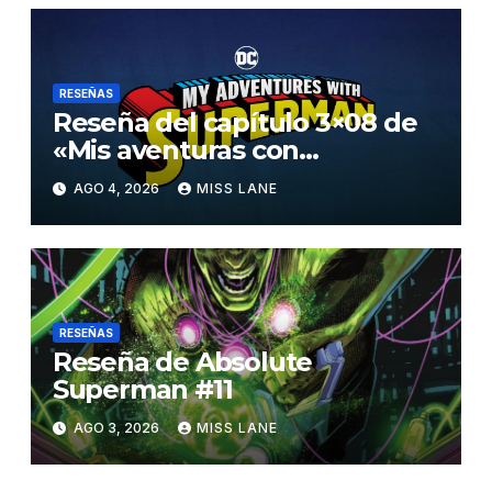
RESEÑAS
Reseña del capítulo 3×08 de
«Mis aventuras con
Superman»
AGO 4, 2026
MISS LANE
RESEÑAS
Reseña de Absolute
Superman #11
AGO 3, 2026
MISS LANE