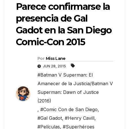
Parece confirmarse la
presencia de Gal
Gadot en la San Diego
Comic-Con 2015
Por
Miss Lane
JUN 28, 2015
#Batman V Superman: El
Amanecer de la Justicia/Batman V
Superman: Dawn of Justice
(2016)
,
#Comic Con de San Diego
,
#Gal Gadot
,
#Henry Cavill
,
#Películas
,
#Superhéroes