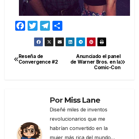
F
T
T
C
a
w
el
o
c
itt
e
m
e
er
gr
p
Reseña de
Anunciado el panel
Navegación
Convergence #2
de Warner Bros. en la
b
a
ar
Comic-Con
de
o
m
tir
entradas
o
k
Por
Miss Lane
Diseñé miles de inventos
revolucionarios que me
habrían convertido en la
mujer más rica del mundo…