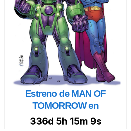
Estreno de MAN OF
TOMORROW en
336d 5h 15m 8s