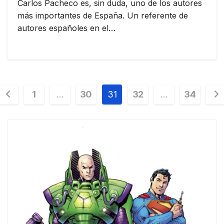
Carlos Pacheco es, sin duda, uno de los autores
más importantes de España. Un referente de
autores españoles en el…
Paginación
1
…
30
31
32
…
34
de
entradas