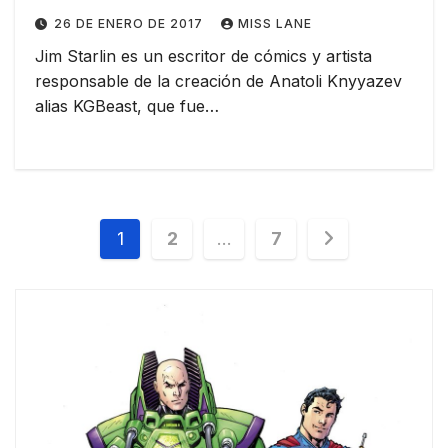
26 DE ENERO DE 2017
MISS LANE
Jim Starlin es un escritor de cómics y artista
responsable de la creación de Anatoli Knyyazev
alias KGBeast, que fue…
Paginación
1
2
…
7
de
entradas