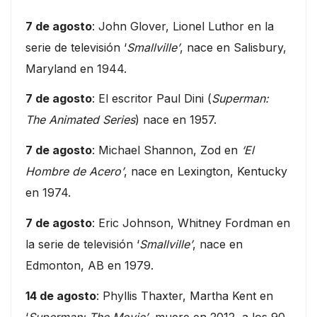
7 de agosto
: John Glover, Lionel Luthor en la
serie de televisión ‘
Smallville’
, nace en Salisbury,
Maryland en 1944.
7 de agosto
: El escritor Paul Dini (
Superman:
The Animated Series
) nace en 1957.
7 de agosto
: Michael Shannon, Zod en
‘El
Hombre de Acero’
, nace en Lexington, Kentucky
en 1974.
7 de agosto
: Eric Johnson, Whitney Fordman en
la serie de televisión ‘
Smallville’
, nace en
Edmonton, AB en 1979.
14 de agosto
: Phyllis Thaxter, Martha Kent en
‘
Superman: The Movie’
, muere en 2012, a los 90