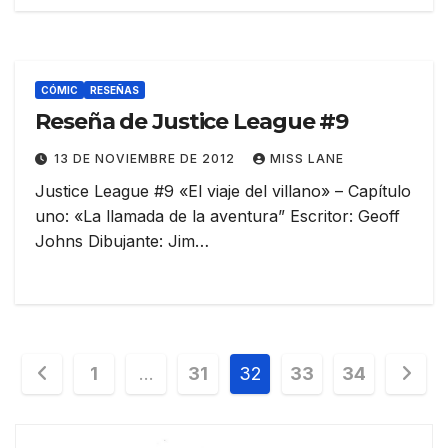
CÓMIC
RESEÑAS
Reseña de Justice League #9
13 DE NOVIEMBRE DE 2012
MISS LANE
Justice League #9 «El viaje del villano» – Capítulo
uno: «La llamada de la aventura” Escritor: Geoff
Johns Dibujante: Jim…
Paginación
1
…
31
32
33
34
de