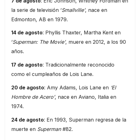
7 de agosto
: Eric Johnson, Whitney Fordman en
la serie de televisión ‘
Smallville’
, nace en
Edmonton, AB en 1979.
14 de agosto
: Phyllis Thaxter, Martha Kent en
‘
Superman: The Movie’
, muere en 2012, a los 90
años.
17 de agosto
: Tradicionalmente reconocido
como el cumpleaños de Lois Lane.
20 de agosto
: Amy Adams, Lois Lane en
‘El
Hombre de Acero’
, nace en Aviano, Italia en
1974.
24 de agosto
: En 1993, Superman regresa de la
muerte en
Superman
#82.