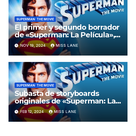
SUPERMAN: THE MOVIE
El primer y segundo borrador
de «Superman: La Película»,
de Mario Puzo, disponibles
NOV 19, 2024
MISS LANE
online en línea
SUPERMAN: THE MOVIE
Subasta de storyboards
originales de «Superman: La
película»
FEB 12, 2024
MISS LANE