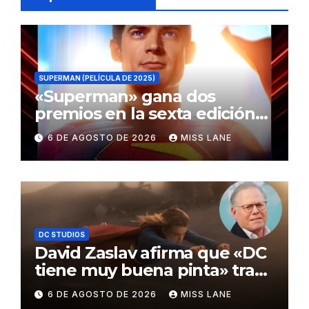
SUPERMAN (PELÍCULA DE 2025)
«Superman» gana dos
premios en la sexta edición
de los Critics Choice Super
6 DE AGOSTO DE 2026
MISS LANE
Awards
DC STUDIOS
David Zaslav afirma que «DC
tiene muy buena pinta» tras
el fracaso de «Supergirl»
6 DE AGOSTO DE 2026
MISS LANE