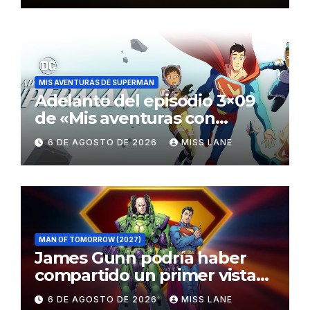
MIS AVENTURAS DE SUPERMAN
Adelanto del episodio 3×09
de «Mis aventuras con
Superman»
6 DE AGOSTO DE 2026
MISS LANE
MAN OF TOMORROW (2027)
James Gunn podría haber
compartido un primer vistazo
al traje de Brainiac
6 DE AGOSTO DE 2026
MISS LANE