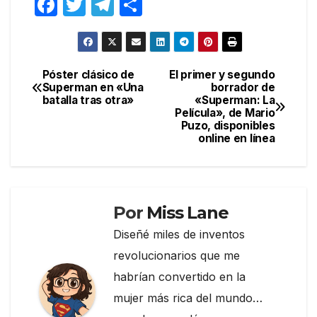
F
T
T
C
a
w
el
o
c
itt
e
m
e
er
gr
p
Póster clásico de
El primer y segundo
Navegación
Superman en «Una
borrador de
b
a
ar
batalla tras otra»
«Superman: La
de
o
m
tir
Película», de Mario
Puzo, disponibles
entradas
o
online en línea
k
Por
Miss Lane
Diseñé miles de inventos
revolucionarios que me
habrían convertido en la
mujer más rica del mundo…