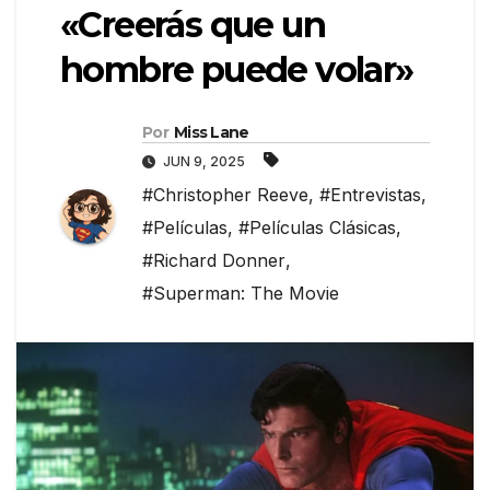
«Creerás que un
hombre puede volar»
Por
Miss Lane
JUN 9, 2025
#Christopher Reeve
,
#Entrevistas
,
#Películas
,
#Películas Clásicas
,
#Richard Donner
,
#Superman: The Movie