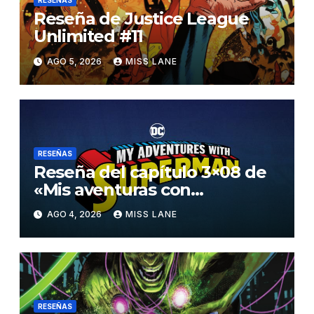
RESEÑAS
Reseña de Justice League
Unlimited #11
AGO 5, 2026
MISS LANE
RESEÑAS
Reseña del capítulo 3×08 de
«Mis aventuras con
Superman»
AGO 4, 2026
MISS LANE
RESEÑAS