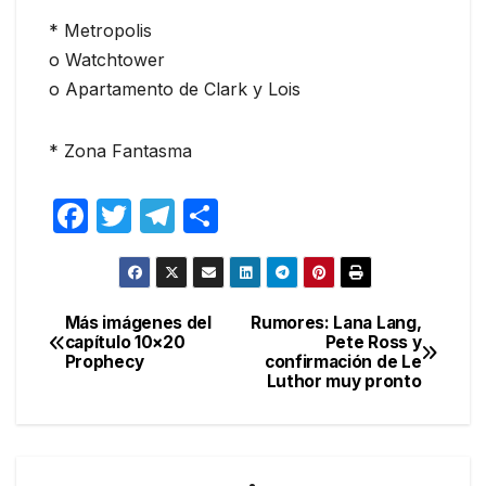
* Metropolis
o Watchtower
o Apartamento de Clark y Lois
* Zona Fantasma
F
T
T
C
a
w
el
o
c
itt
e
m
e
er
gr
p
Más imágenes del
Rumores: Lana Lang,
Navegación
capítulo 10×20
Pete Ross y
b
a
ar
Prophecy
confirmación de Le
de
o
m
tir
Luthor muy pronto
entradas
o
k