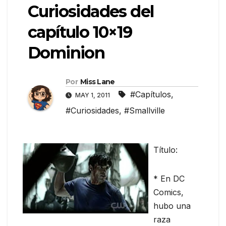
Curiosidades del
capítulo 10×19
Dominion
Por
Miss Lane
#Capítulos
,
MAY 1, 2011
#Curiosidades
,
#Smallville
Título:
* En DC
Comics,
hubo una
raza