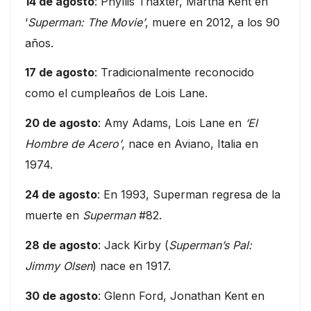
14 de agosto
: Phyllis Thaxter, Martha Kent en
‘
Superman: The Movie’
, muere en 2012, a los 90
años.
17 de agosto
: Tradicionalmente reconocido
como el cumpleaños de Lois Lane.
20 de agosto
: Amy Adams, Lois Lane en
‘El
Hombre de Acero’
, nace en Aviano, Italia en
1974.
24 de agosto
: En 1993, Superman regresa de la
muerte en
Superman
#82.
28 de agosto
: Jack Kirby (
Superman’s Pal:
Jimmy Olsen
) nace en 1917.
30 de agosto
: Glenn Ford, Jonathan Kent en