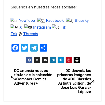
Síguenos en nuestras redes sociales:
YouTube
Facebook
Bluesky
X
Instagram
Tik
Tok
@
Threads
F
T
T
C
a
w
el
o
c
itt
e
m
e
er
gr
p
DC anuncia nuevos
DC desvela las
Navegación
títulos de la colección
primeras imágenes
b
a
ar
«Compact Comics
de «DC Classics
de
o
m
tir
Adventures»
Artist’s Edition, de
José Luis García-
entradas
o
López»
k