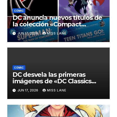
CÓMIC
DC anuncia nuevos títulos de
la colección «Compact
Comics Adventures»
JUN 17, 2026
MISS LANE
CÓMIC
DC desvela las primeras
imágenes de «DC Classics
Artist’s Edition, de José Luis
JUN 17, 2026
MISS LANE
García-López»