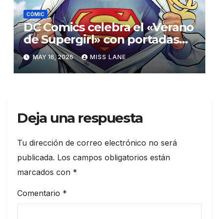
CÓMIC
DC Comics celebra el «Verano
de Supergirl» con portadas
alternativas repletas de
MAY 16, 2026
MISS LANE
estrellas
Deja una respuesta
Tu dirección de correo electrónico no será
publicada.
Los campos obligatorios están
marcados con
*
Comentario
*