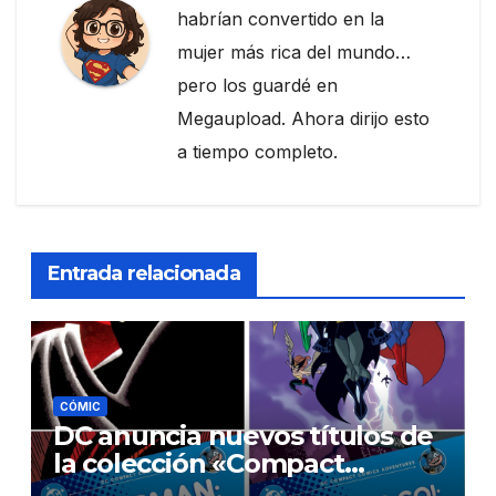
habrían convertido en la
mujer más rica del mundo…
pero los guardé en
Megaupload. Ahora dirijo esto
a tiempo completo.
Entrada relacionada
CÓMIC
DC anuncia nuevos títulos de
la colección «Compact
Comics Adventures»