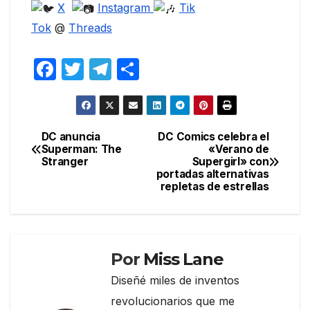
X
Instagram
Tik
Tok
@
Threads
F
T
T
C
a
w
el
o
c
itt
e
m
e
er
gr
p
DC anuncia
DC Comics celebra el
Navegación
Superman: The
«Verano de
b
a
ar
Stranger
Supergirl» con
de
o
m
tir
portadas alternativas
repletas de estrellas
entradas
o
k
Por
Miss Lane
Diseñé miles de inventos
revolucionarios que me