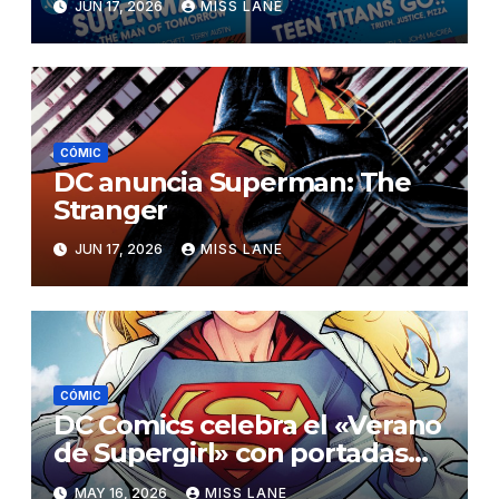
JUN 17, 2026
MISS LANE
CÓMIC
DC anuncia Superman: The
Stranger
JUN 17, 2026
MISS LANE
CÓMIC
DC Comics celebra el «Verano
de Supergirl» con portadas
alternativas repletas de
MAY 16, 2026
MISS LANE