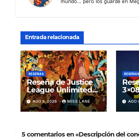
mundo… pero los guardé en Megau
Entrada relacionada
RESEÑAS
RESEÑA
Reseña de Justice
Rese
League Unlimited
3×08
#11
aven
AGO 5, 2026
MISS LANE
AGO 
Sup
5 comentarios en «Descripción del con