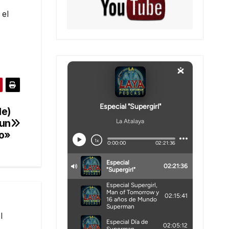
 el
le)
 un
ro»
l