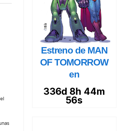
Estreno de MAN
OF TOMORROW
en
336d 8h 44m
55s
el
gunas