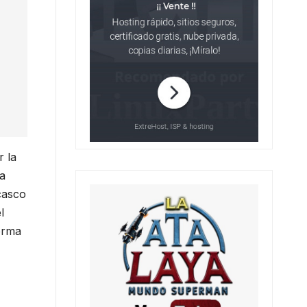
r la
la
casco
l
orma