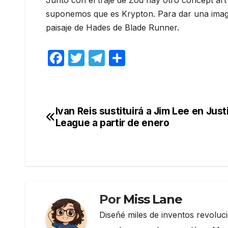
Junto con el traje de Zod hay otro concept art
suponemos que es Krypton. Para dar una imagen
paisaje de Hades de Blade Runner.
F
T
T
C
a
w
el
o
c
itt
e
m
e
er
gr
p
Ivan Reis sustituirá a Jim Lee en Just
Navegación
b
a
ar
League a partir de enero
de
o
m
tir
o
entradas
k
Por
Miss Lane
Diseñé miles de inventos revoluc