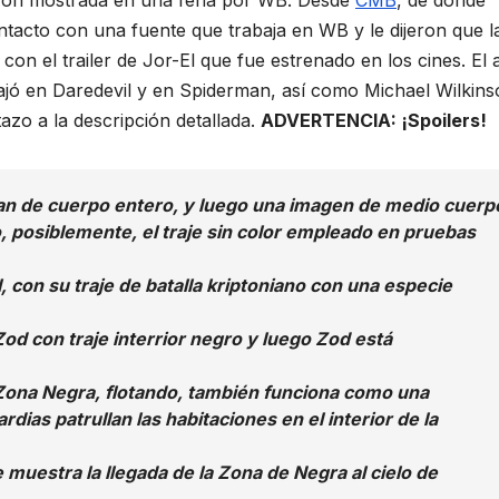
ueron mostrada en una feria por WB. Desde
CMB
, de donde
ontacto con una fuente que trabaja en WB y le dijeron que l
con el trailer de Jor-El que fue estrenado en los cines. El 
jó en Daredevil y en Spiderman, así como Michael Wilkins
azo a la descripción detallada.
ADVERTENCIA: ¡Spoilers!
man de cuerpo entero, y luego una imagen de medio cuerp
, posiblemente, el traje sin color empleado en pruebas
, con su traje de batalla kriptoniano con una especie
Zod con traje interrior negro y luego Zod está
a Zona Negra, flotando, también funciona como una
dias patrullan las habitaciones en el interior de la
muestra la llegada de la Zona de Negra al cielo de