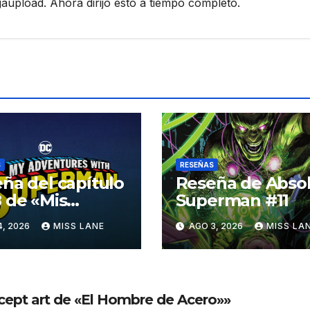
pload. Ahora dirijo esto a tiempo completo.
S
RESEÑAS
ña del capítulo
Reseña de Abso
 de «Mis
Superman #11
turas con
4, 2026
MISS LANE
AGO 3, 2026
MISS LA
erman»
cept art de «El Hombre de Acero»»