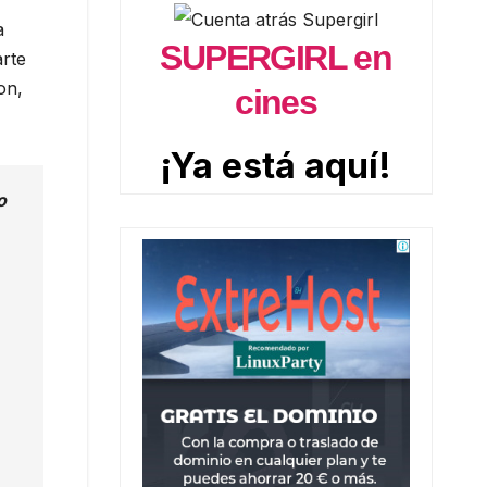
a
SUPERGIRL en
arte
on,
cines
¡Ya está aquí!
o