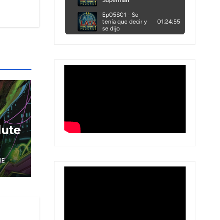
lute
NE