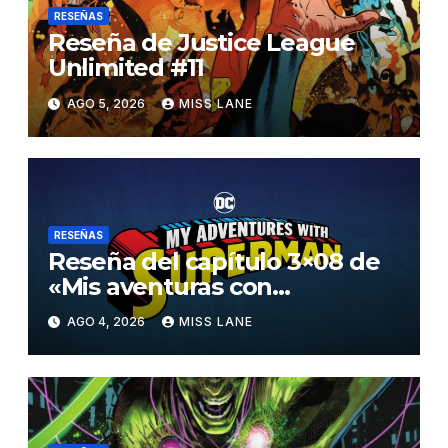
RESEÑAS
Reseña de Justice League
Unlimited #11
AGO 5, 2026
MISS LANE
RESEÑAS
Reseña del capítulo 3×08 de
«Mis aventuras con
Superman»
AGO 4, 2026
MISS LANE