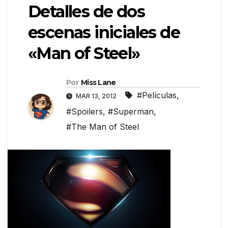
Detalles de dos
escenas iniciales de
«Man of Steel»
Por
Miss Lane
#Películas
,
MAR 13, 2012
#Spoilers
,
#Superman
,
#The Man of Steel