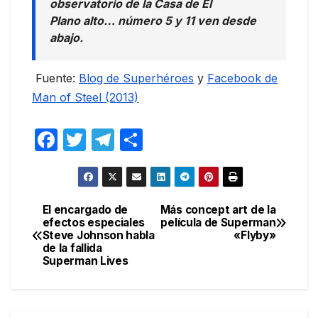
observatorio de la Casa de El
Plano alto… número 5 y 11 ven desde
abajo.
Fuente:
Blog de Superhéroes
y
Facebook de
Man of Steel (2013)
F
T
T
C
a
w
el
o
c
itt
e
m
e
er
gr
p
El encargado de
Más concept art de la
Navegación
efectos especiales
película de Superman
b
a
ar
Steve Johnson habla
«Flyby»
de
o
m
tir
de la fallida
Superman Lives
entradas
o
k