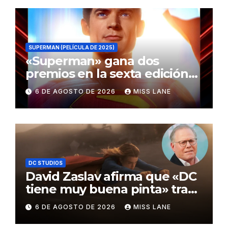
SUPERMAN (PELÍCULA DE 2025)
«Superman» gana dos
premios en la sexta edición
de los Critics Choice Super
6 DE AGOSTO DE 2026
MISS LANE
Awards
DC STUDIOS
David Zaslav afirma que «DC
tiene muy buena pinta» tras
el fracaso de «Supergirl»
6 DE AGOSTO DE 2026
MISS LANE