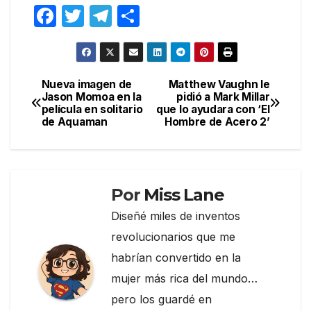
F
T
T
C
a
w
el
o
c
itt
e
m
e
er
gr
p
Nueva imagen de
Matthew Vaughn le
Navegación
Jason Momoa en la
pidió a Mark Millar
b
a
ar
película en solitario
que lo ayudara con ‘El
de
o
m
tir
de Aquaman
Hombre de Acero 2’
entradas
o
k
Por
Miss Lane
Diseñé miles de inventos
revolucionarios que me
habrían convertido en la
mujer más rica del mundo…
pero los guardé en