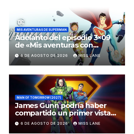
MIS AVENTURAS DE SUPERMAN
Adelanto del episodio 3×09
de «Mis aventuras con
Superman»
6 DE AGOSTO DE 2026
MISS LANE
MAN OF TOMORROW (2027)
James Gunn podría haber
compartido un primer vistazo
al traje de Brainiac
6 DE AGOSTO DE 2026
MISS LANE