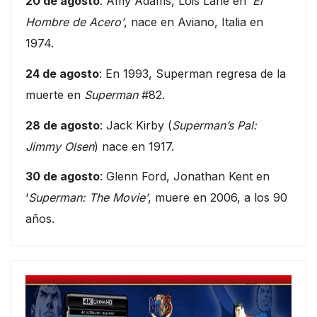
20 de agosto
: Amy Adams, Lois Lane en
‘El
Hombre de Acero’
, nace en Aviano, Italia en
1974.
24 de agosto
: En 1993, Superman regresa de la
muerte en
Superman
#82.
28 de agosto
: Jack Kirby (
Superman’s Pal:
Jimmy Olsen
) nace en 1917.
30 de agosto
: Glenn Ford, Jonathan Kent en
‘
Superman: The Movie’
, muere en 2006, a los 90
años.