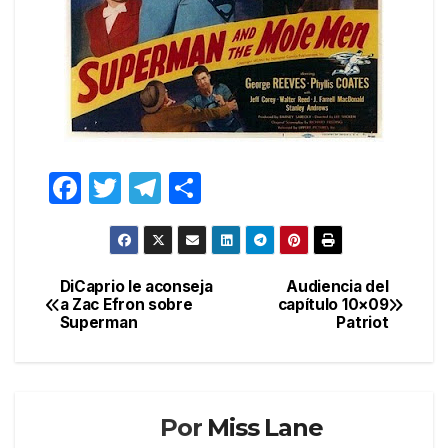
F
T
T
C
a
w
el
o
c
itt
e
m
e
er
gr
p
DiCaprio le aconseja
Audiencia del
Navegación
a Zac Efron sobre
capítulo 10×09
b
a
ar
Superman
Patriot
de
o
m
tir
entradas
o
k
Por
Miss Lane