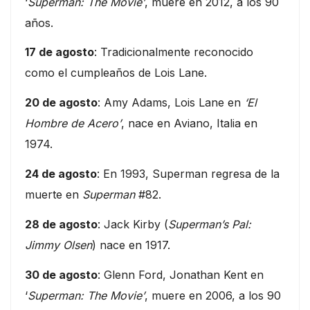
‘
Superman: The Movie’
, muere en 2012, a los 90
años.
17 de agosto
: Tradicionalmente reconocido
como el cumpleaños de Lois Lane.
20 de agosto
: Amy Adams, Lois Lane en
‘El
Hombre de Acero’
, nace en Aviano, Italia en
1974.
24 de agosto
: En 1993, Superman regresa de la
muerte en
Superman
#82.
28 de agosto
: Jack Kirby (
Superman’s Pal:
Jimmy Olsen
) nace en 1917.
30 de agosto
: Glenn Ford, Jonathan Kent en
‘
Superman: The Movie’
, muere en 2006, a los 90