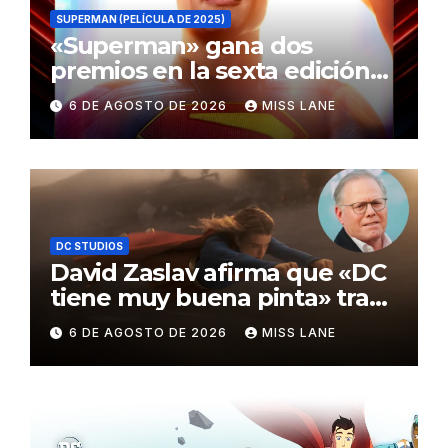
SUPERMAN (PELÍCULA DE 2025)
«Superman» gana dos
premios en la sexta edición
de los Critics Choice Super
6 DE AGOSTO DE 2026
MISS LANE
Awards
DC STUDIOS
David Zaslav afirma que «DC
tiene muy buena pinta» tras
el fracaso de «Supergirl»
6 DE AGOSTO DE 2026
MISS LANE