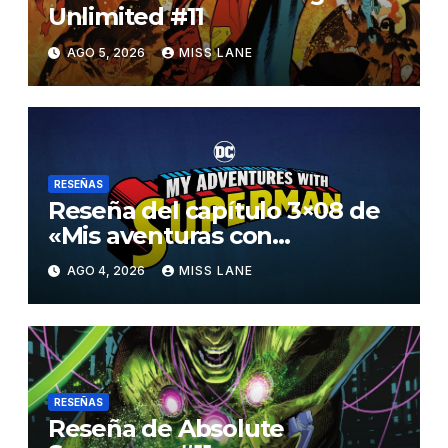
Unlimited #11
AGO 5, 2026
MISS LANE
RESEÑAS
Reseña del capítulo 3×08 de
«Mis aventuras con
Superman»
AGO 4, 2026
MISS LANE
RESEÑAS
Reseña de Absolute