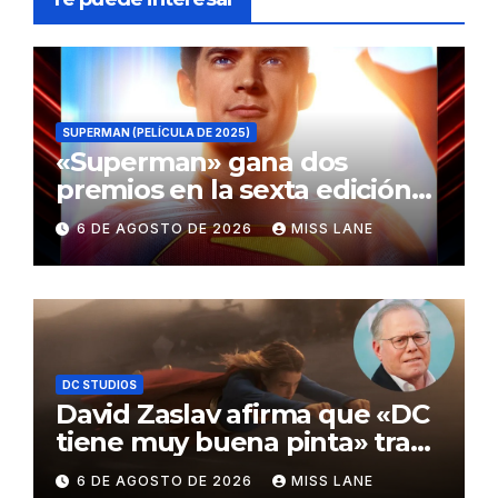
SUPERMAN (PELÍCULA DE 2025)
«Superman» gana dos
premios en la sexta edición
de los Critics Choice Super
6 DE AGOSTO DE 2026
MISS LANE
Awards
DC STUDIOS
David Zaslav afirma que «DC
tiene muy buena pinta» tras
el fracaso de «Supergirl»
6 DE AGOSTO DE 2026
MISS LANE