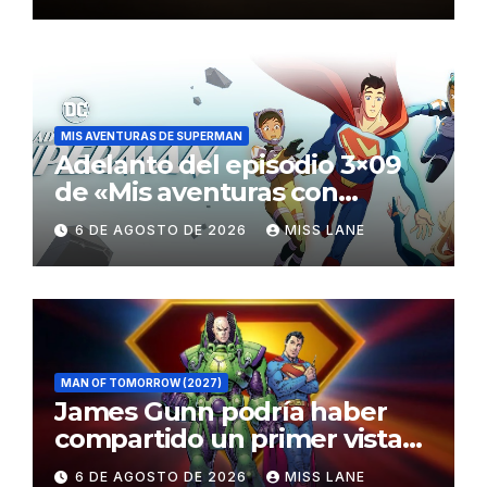
MIS AVENTURAS DE SUPERMAN
Adelanto del episodio 3×09
de «Mis aventuras con
Superman»
6 DE AGOSTO DE 2026
MISS LANE
MAN OF TOMORROW (2027)
James Gunn podría haber
compartido un primer vistazo
al traje de Brainiac
6 DE AGOSTO DE 2026
MISS LANE