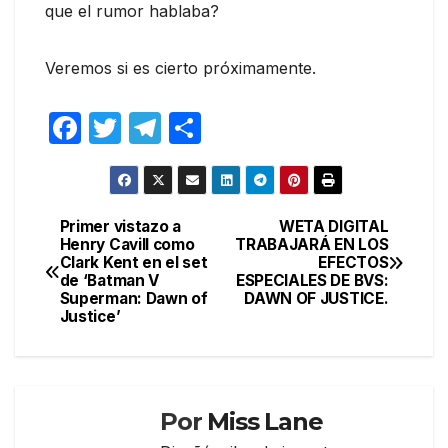
que el rumor hablaba?
Veremos si es cierto próximamente.
F
T
T
C
a
w
el
o
c
itt
e
m
e
er
gr
p
Primer vistazo a
WETA DIGITAL
Navegación
Henry Cavill como
TRABAJARÁ EN LOS
b
a
ar
Clark Kent en el set
EFECTOS
de
o
m
tir
de ‘Batman V
ESPECIALES DE BVS:
Superman: Dawn of
DAWN OF JUSTICE.
entradas
o
Justice’
k
Por
Miss Lane