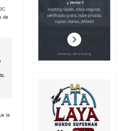
 DC
s de
e
tc.
,
ue la