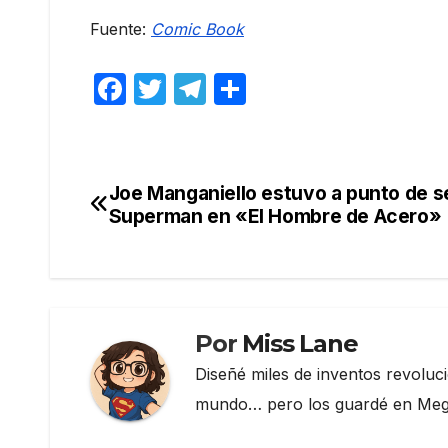
Fuente:
Comic Book
F
T
T
C
a
w
el
o
c
itt
e
m
e
er
gr
p
Joe Manganiello estuvo a punto de s
Navegación
b
a
ar
Superman en «El Hombre de Acero»
de
o
m
tir
o
entradas
k
Por
Miss Lane
Diseñé miles de inventos revoluc
mundo… pero los guardé en Megau