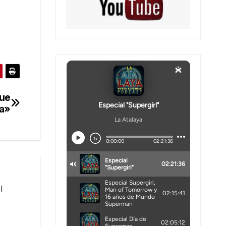
fue
la»
l