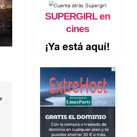
SUPERGIRL en
cines
¡Ya está aquí!
e