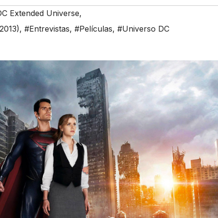
C Extended Universe
,
2013)
,
#Entrevistas
,
#Películas
,
#Universo DC