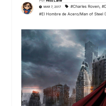
Por
Miss Lane
#Charles Roven
,
#D
MAR 7, 2017
#El Hombre de Acero/Man of Steel (