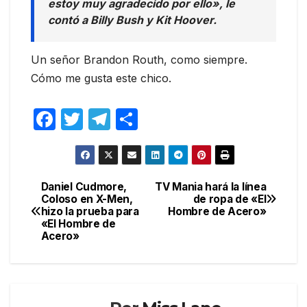
estoy muy agradecido por ello», le
contó a Billy Bush y Kit Hoover.
Un señor Brandon Routh, como siempre.
Cómo me gusta este chico.
F
T
T
C
a
w
el
o
c
itt
e
m
e
er
gr
p
Daniel Cudmore,
TV Mania hará la línea
Navegación
Coloso en X-Men,
de ropa de «El
b
a
ar
hizo la prueba para
Hombre de Acero»
de
o
m
tir
«El Hombre de
Acero»
entradas
o
k