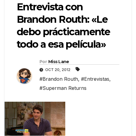
Entrevista con
Brandon Routh: «Le
debo prácticamente
todo a esa película»
Por
Miss Lane
OCT 20, 2012
#Brandon Routh
,
#Entrevistas
,
#Superman Returns