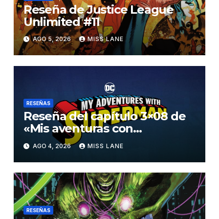
Reseña de Justice League
Unlimited #11
AGO 5, 2026
MISS LANE
RESEÑAS
Reseña del capítulo 3×08 de
«Mis aventuras con
Superman»
AGO 4, 2026
MISS LANE
RESEÑAS