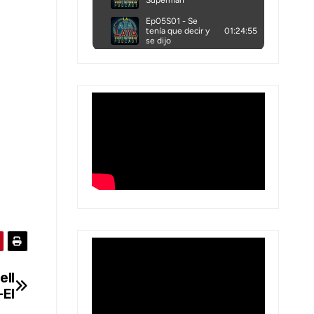
ell
-El