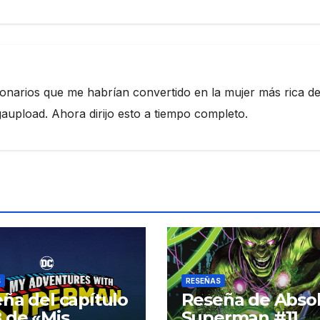
ionarios que me habrían convertido en la mujer más rica de
pload. Ahora dirijo esto a tiempo completo.
S
RESEÑAS
ña del capítulo
Reseña de Abso
 de «Mis
Superman #11