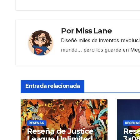
o
m
tir
o
entradas
k
Por
Miss Lane
Diseñé miles de inventos revoluc
mundo… pero los guardé en Megau
Entrada relacionada
RESEÑAS
RESEÑA
Reseña de Justice
Rese
League Unlimited
3×08