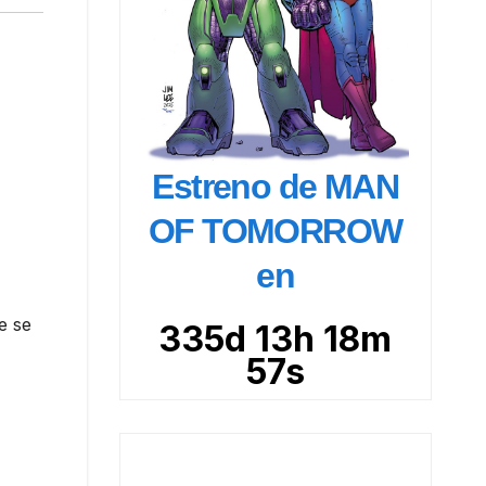
Estreno de MAN
OF TOMORROW
en
e se
335d 13h 18m
56s