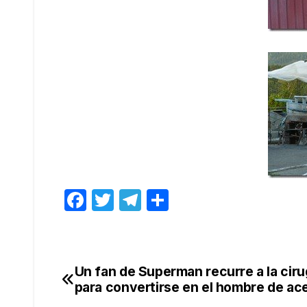
F
T
T
C
a
w
el
o
c
itt
e
m
e
er
gr
p
Un fan de Superman recurre a la ciru
Navegación
b
a
ar
para convertirse en el hombre de ac
de