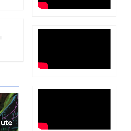
l
lute