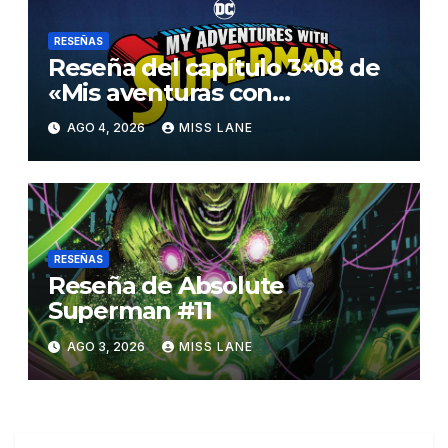
RESEÑAS
Reseña del capítulo 3×08 de
«Mis aventuras con
Superman»
AGO 4, 2026
MISS LANE
RESEÑAS
Reseña de Absolute
Superman #11
AGO 3, 2026
MISS LANE