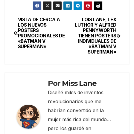
c
itt
e
m
e
er
gr
p
VISTA DE CERCA A
LOIS LANE, LEX
Navegación
LOS NUEVOS
LUTHOR Y ALFRED
b
a
ar
PÓSTERS
PENNYWORTH
de
o
m
tir
PROMOCIONALES DE
TIENEN PÓSTERS
«BATMAN V
INDIVIDUALES DE
entradas
o
SUPERMAN»
«BATMAN V
SUPERMAN»
k
Por
Miss Lane
Diseñé miles de inventos
revolucionarios que me
habrían convertido en la
mujer más rica del mundo…
pero los guardé en