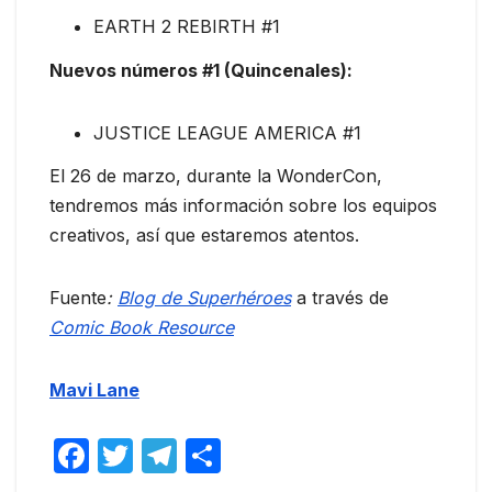
EARTH 2 REBIRTH #1
Nuevos números #1 (Quincenales):
JUSTICE LEAGUE AMERICA #1
El 26 de marzo, durante la WonderCon,
tendremos más información sobre los equipos
creativos, así que estaremos atentos.
Fuente
:
Blog de Superhéroes
a través de
Comic Book Resource
Mavi Lane
F
T
T
C
a
w
el
o