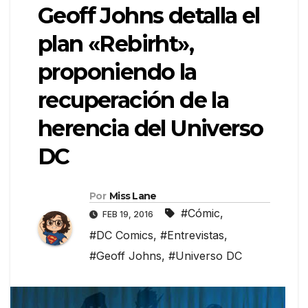
Geoff Johns detalla el
plan «Rebirht»,
proponiendo la
recuperación de la
herencia del Universo
DC
Por
Miss Lane
#Cómic
,
FEB 19, 2016
#DC Comics
,
#Entrevistas
,
#Geoff Johns
,
#Universo DC