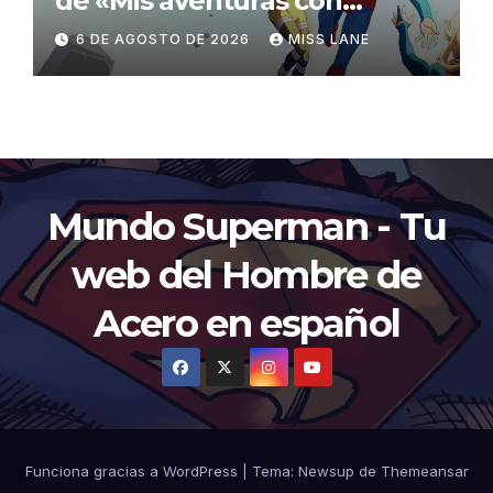
de «Mis aventuras con
Superman»
6 DE AGOSTO DE 2026
MISS LANE
Mundo Superman - Tu
web del Hombre de
Acero en español
Funciona gracias a WordPress
|
Tema:
Newsup
de
Themeansar