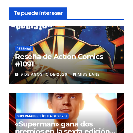
Te puede interesar
RESEÑAS
Reseña de Action Comics
#1091
9 DE AGOSTO DE 2026
MISS LANE
SUPERMAN (PELÍCULA DE 2025)
«Superman» gana dos
premios en la sexta edición