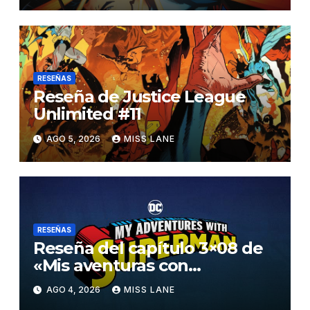
RESEÑAS
Reseña de Justice League
Unlimited #11
AGO 5, 2026
MISS LANE
RESEÑAS
Reseña del capítulo 3×08 de
«Mis aventuras con
Superman»
AGO 4, 2026
MISS LANE