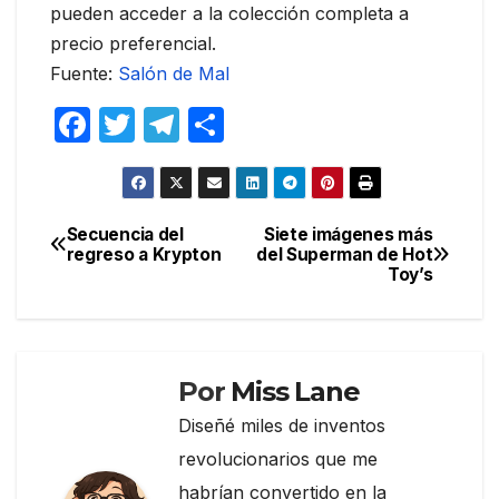
pueden acceder a la colección completa a
precio preferencial.
Fuente:
Salón de Mal
F
T
T
C
a
w
el
o
c
itt
e
m
e
er
gr
p
Secuencia del
Siete imágenes más
Navegación
regreso a Krypton
del Superman de Hot
b
a
ar
Toy’s
de
o
m
tir
entradas
o
k
Por
Miss Lane
Diseñé miles de inventos
revolucionarios que me
habrían convertido en la