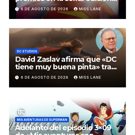
de los Critics Choice Super
6 DE AGOSTO DE 2026
MISS LANE
Awards
DC STUDIOS
David Zaslav afirma que «DC
tiene muy buena pinta» tras
el fracaso de «Supergirl»
6 DE AGOSTO DE 2026
MISS LANE
MIS AVENTURAS DE SUPERMAN
Adelanto del episodio 3×09