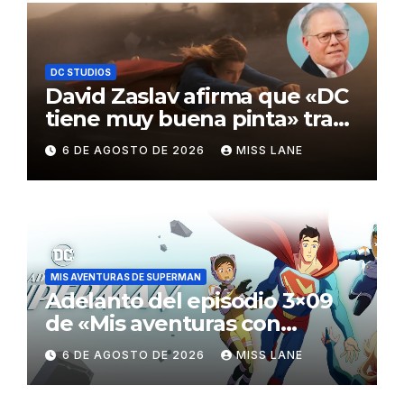
DC STUDIOS
David Zaslav afirma que «DC
tiene muy buena pinta» tras
el fracaso de «Supergirl»
6 DE AGOSTO DE 2026
MISS LANE
MIS AVENTURAS DE SUPERMAN
Adelanto del episodio 3×09
de «Mis aventuras con
Superman»
6 DE AGOSTO DE 2026
MISS LANE