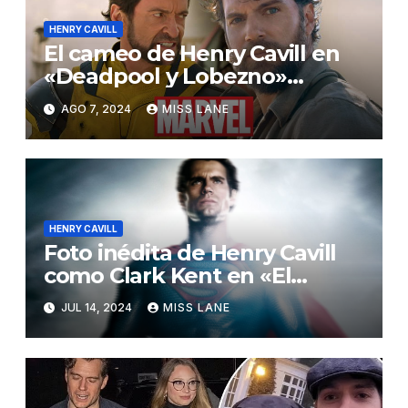
HENRY CAVILL
El cameo de Henry Cavill en
«Deadpool y Lobezno»
apunta a DC Studios
AGO 7, 2024
MISS LANE
HENRY CAVILL
Foto inédita de Henry Cavill
como Clark Kent en «El
Hombre de Acero»
JUL 14, 2024
MISS LANE