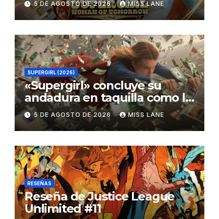
5 DE AGOSTO DE 2026
MISS LANE
SUPERGIRL (2026)
«Supergirl» concluye su
andadura en taquilla como la
película de DC con menor
5 DE AGOSTO DE 2026
MISS LANE
recaudación desde
«Catwoman»
RESEÑAS
Reseña de Justice League
Unlimited #11