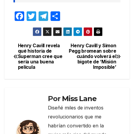
F
T
T
C
a
w
el
o
c
itt
e
m
e
er
gr
p
Henry Cavill revela
Henry Cavill y Simon
Navegación
qué historia de
Pegg bromean sobre
b
a
ar
Superman cree que
cuándo volverá el
de
o
m
tir
sería una buena
bigote de ‘Misión
película
Imposible’
entradas
o
k
Por
Miss Lane
Diseñé miles de inventos
revolucionarios que me
habrían convertido en la