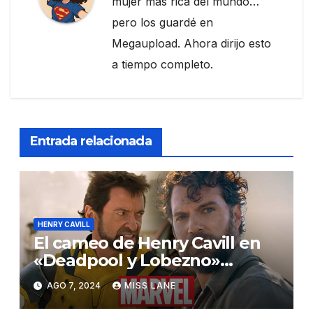
mujer más rica del mundo…
pero los guardé en
Megaupload. Ahora dirijo esto
a tiempo completo.
Entrada relacionada
HENRY CAVILL
El cameo de Henry Cavill en
«Deadpool y Lobezno»
apunta a DC Studios
AGO 7, 2024
MISS LANE