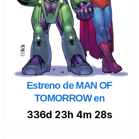
Estreno de MAN OF
TOMORROW en
336d 23h 4m 27s