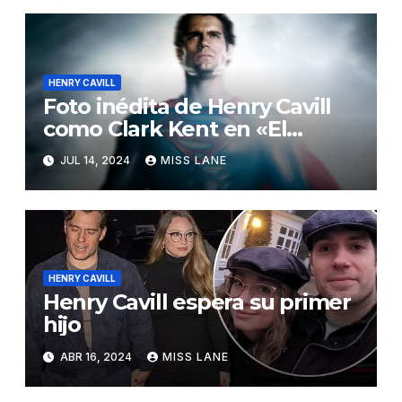
HENRY CAVILL
Foto inédita de Henry Cavill
como Clark Kent en «El
Hombre de Acero»
JUL 14, 2024
MISS LANE
HENRY CAVILL
Henry Cavill espera su primer
hijo
ABR 16, 2024
MISS LANE