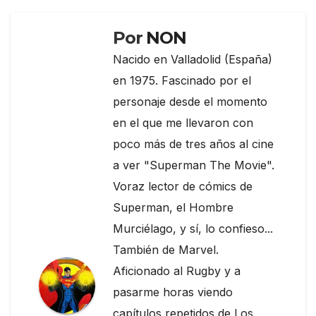
k
Por
NON
Nacido en Valladolid (España)
en 1975. Fascinado por el
personaje desde el momento
en el que me llevaron con
poco más de tres años al cine
a ver "Superman The Movie".
Voraz lector de cómics de
Superman, el Hombre
Murciélago, y sí, lo confieso...
También de Marvel.
Aficionado al Rugby y a
pasarme horas viendo
capítulos repetidos de Los