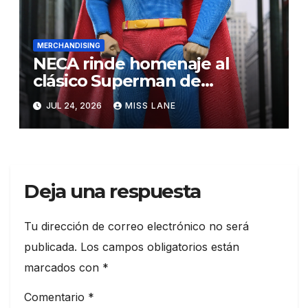
MERCHANDISING
NECA rinde homenaje al
clásico Superman de
Christopher Reeve
JUL 24, 2026
MISS LANE
Deja una respuesta
Tu dirección de correo electrónico no será
publicada.
Los campos obligatorios están
marcados con
*
Comentario
*