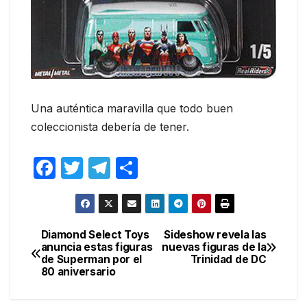
Una auténtica maravilla que todo buen
coleccionista debería de tener.
F
T
T
C
a
w
el
o
c
itt
e
m
e
er
gr
p
Diamond Select Toys
Sideshow revela las
Navegación
anuncia estas figuras
nuevas figuras de la
b
a
ar
de Superman por el
Trinidad de DC
de
o
m
tir
80 aniversario
entradas
o