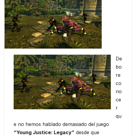
De
bo
re
co
no
ce
r
qu
e no hemos hablado demasiado del juego
“Young Justice: Legacy”
desde que