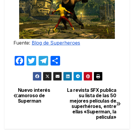
Fuente:
Blog de Superheroes
F
T
T
C
a
w
el
o
c
itt
e
m
e
er
gr
p
Nuevo interés
La revista SFX publica
Navegación
amoroso de
su lista de las 50
b
a
ar
Superman
mejores películas de
de
o
m
tir
superhéroes, entre
ellas «Superman, la
entradas
o
película»
k