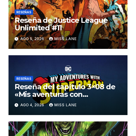
RESEÑAS
Reseña de Justice League
Unlimited #11
AGO 5, 2026
MISS LANE
RESEÑAS
Reseña del capítulo 3×08 de
«Mis aventuras con
Superman»
AGO 4, 2026
MISS LANE