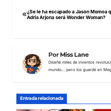
c
itt
e
m
e
er
gr
p
¿Se le ha escapado a Jason Momoa 
Navegación
b
a
ar
Adria Arjona será Wonder Woman?
de
o
m
tir
o
entradas
k
Por
Miss Lane
Diseñé miles de inventos revoluc
mundo… pero los guardé en Megau
Entrada relacionada