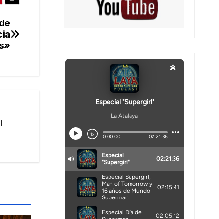
 de
cia
es»
l