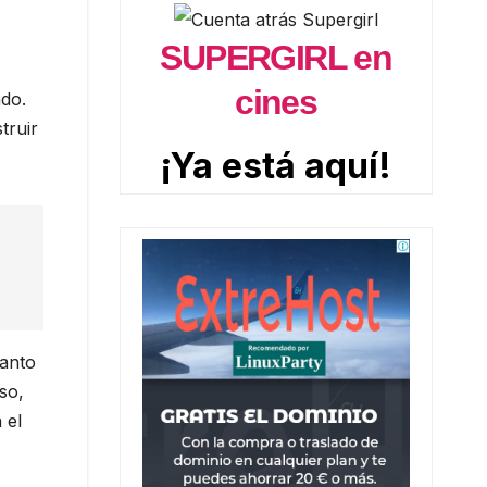
SUPERGIRL en
cines
ndo.
truir
¡Ya está aquí!
tanto
so,
 el