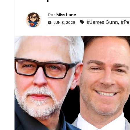
Por
Miss Lane
#James Gunn
,
#Pel
JUN 8, 2026