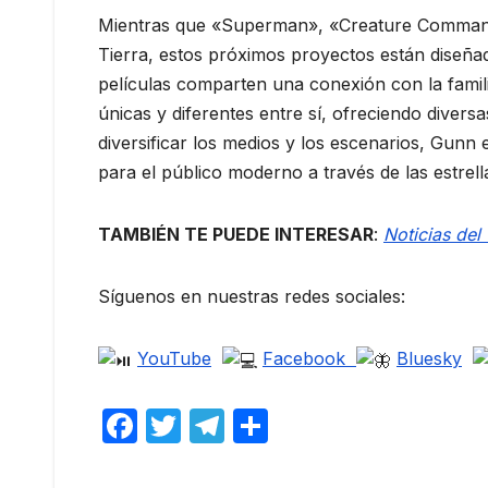
Mientras que «Superman», «Creature Command
Tierra, estos próximos proyectos están diseñad
películas comparten una conexión con la famil
únicas y diferentes entre sí, ofreciendo divers
diversificar los medios y los escenarios, Gunn
para el público moderno a través de las estrell
TAMBIÉN TE PUEDE INTERESAR
:
Noticias de
Síguenos en nuestras redes sociales:
YouTube
Facebook
Bluesky
F
T
T
C
a
w
el
o