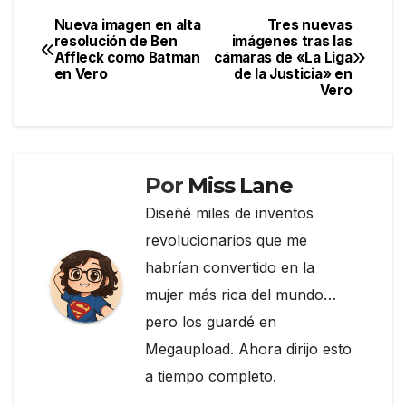
e
er
gr
p
Nueva imagen en alta
Tres nuevas
Navegación
resolución de Ben
imágenes tras las
b
a
ar
Affleck como Batman
cámaras de «La Liga
de
o
m
tir
en Vero
de la Justicia» en
Vero
entradas
o
k
Por
Miss Lane
Diseñé miles de inventos
revolucionarios que me
habrían convertido en la
mujer más rica del mundo…
pero los guardé en
Megaupload. Ahora dirijo esto
a tiempo completo.