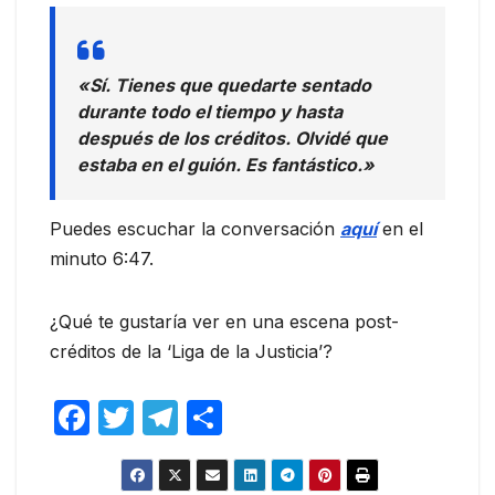
«Sí. Tienes que quedarte sentado
durante todo el tiempo y hasta
después de los créditos. Olvidé que
estaba en el guión. Es fantástico.»
Puedes escuchar la conversación
aquí
en el
minuto 6:47.
¿Qué te gustaría ver en una escena post-
créditos de la ‘Liga de la Justicia’?
F
T
T
C
a
w
el
o
c
itt
e
m