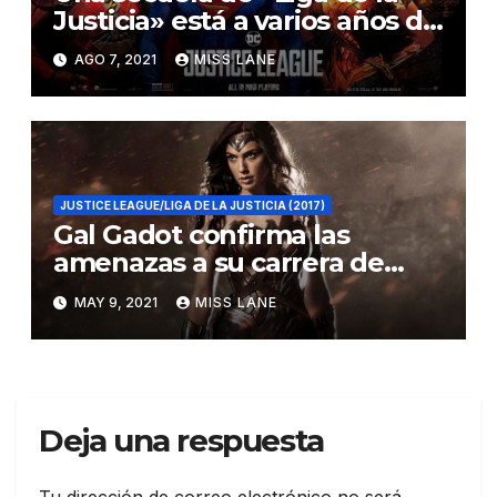
Justicia» está a varios años de
distancia
AGO 7, 2021
MISS LANE
JUSTICE LEAGUE/LIGA DE LA JUSTICIA (2017)
Gal Gadot confirma las
amenazas a su carrera de
Joss Whedon
MAY 9, 2021
MISS LANE
Deja una respuesta
Tu dirección de correo electrónico no será