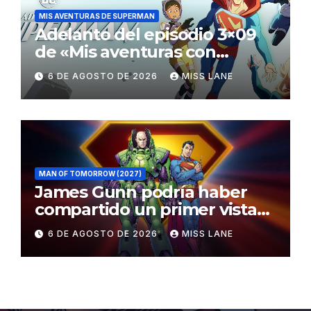
MIS AVENTURAS DE SUPERMAN
Adelanto del episodio 3×09
de «Mis aventuras con
Superman»
6 DE AGOSTO DE 2026
MISS LANE
MAN OF TOMORROW (2027)
James Gunn podría haber
compartido un primer vistazo
al traje de Brainiac
6 DE AGOSTO DE 2026
MISS LANE