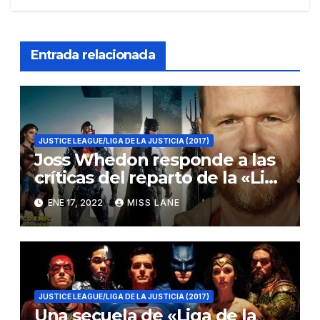
Entrada relacionada
JUSTICE LEAGUE/LIGA DE LA JUSTICIA (2017)
Joss Whedon responde a las
críticas del reparto de la «Liga
de la Justicia»
ENE 17, 2022
MISS LANE
JUSTICE LEAGUE/LIGA DE LA JUSTICIA (2017)
Una secuela de «Liga de la