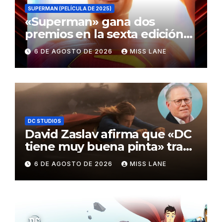
SUPERMAN (PELÍCULA DE 2025)
«Superman» gana dos
premios en la sexta edición
de los Critics Choice Super
6 DE AGOSTO DE 2026
MISS LANE
Awards
DC STUDIOS
David Zaslav afirma que «DC
tiene muy buena pinta» tras
el fracaso de «Supergirl»
6 DE AGOSTO DE 2026
MISS LANE