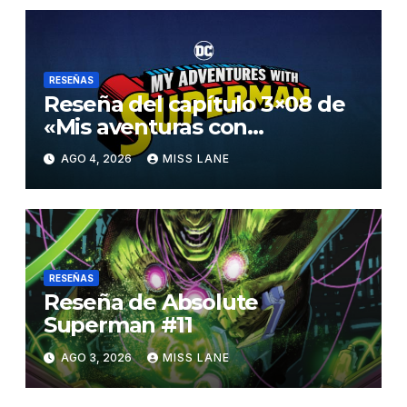
RESEÑAS
Reseña del capítulo 3×08 de
«Mis aventuras con
Superman»
AGO 4, 2026
MISS LANE
RESEÑAS
Reseña de Absolute
Superman #11
AGO 3, 2026
MISS LANE