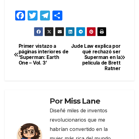
F
T
T
C
a
w
el
o
c
itt
e
m
e
er
gr
p
Primer vistazo a
Jude Law explica por
Navegación
páginas interiores de
qué rechazó ser
b
a
ar
‘Superman: Earth
Superman en la
de
o
m
tir
One – Vol. 3’
película de Brett
Ratner
entradas
o
k
Por
Miss Lane
Diseñé miles de inventos
revolucionarios que me
habrían convertido en la
mujer más rica del mundo…