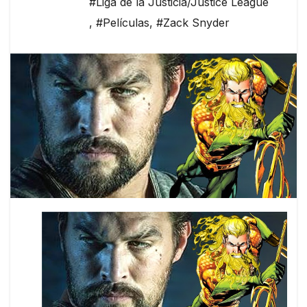
#Liga de la Justicia/Justice League
,
#Películas
,
#Zack Snyder