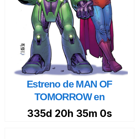
Estreno de MAN OF
TOMORROW en
335d 20h 34m 58s