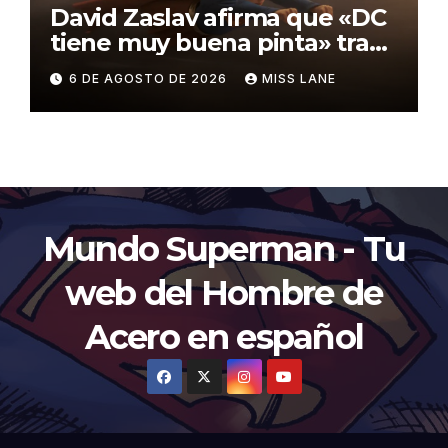
David Zaslav afirma que «DC
tiene muy buena pinta» tras
el fracaso de «Supergirl»
6 DE AGOSTO DE 2026
MISS LANE
Mundo Superman - Tu
web del Hombre de
Acero en español