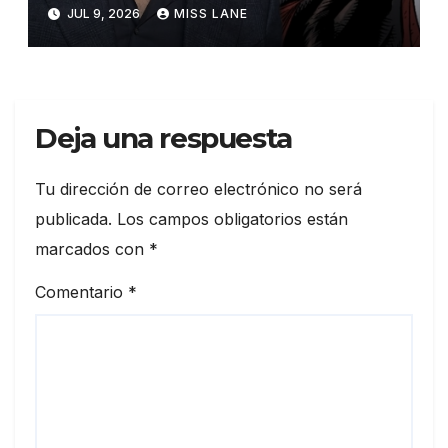
interpretar a Gorilla Grodd en
JUL 9, 2026
MISS LANE
la serie derivada de DC «DC
Crime»
Deja una respuesta
Tu dirección de correo electrónico no será
publicada.
Los campos obligatorios están
marcados con
*
Comentario
*