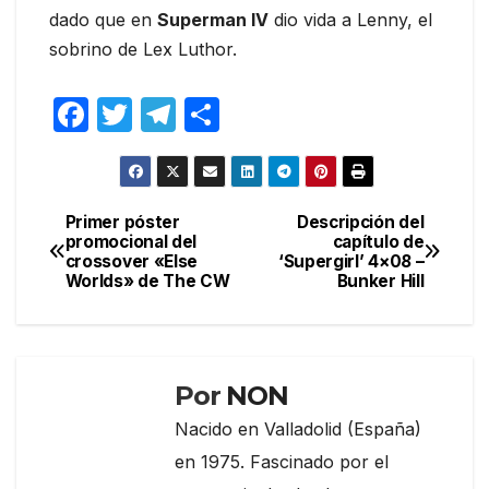
dado que en
Superman IV
dio vida a Lenny, el
sobrino de Lex Luthor.
F
T
T
C
a
w
el
o
c
itt
e
m
e
er
gr
p
Primer póster
Descripción del
Navegación
promocional del
capítulo de
b
a
ar
crossover «Else
‘Supergirl’ 4×08 –
de
o
m
tir
Worlds» de The CW
Bunker Hill
entradas
o
k
Por
NON
Nacido en Valladolid (España)
en 1975. Fascinado por el