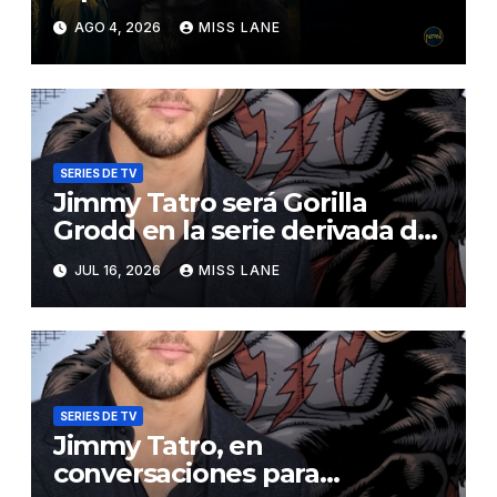
sobre Jimmy Olsen
AGO 4, 2026
MISS LANE
SERIES DE TV
Jimmy Tatro será Gorilla
Grodd en la serie derivada de
DC «DC Crime»
JUL 16, 2026
MISS LANE
SERIES DE TV
Jimmy Tatro, en
conversaciones para