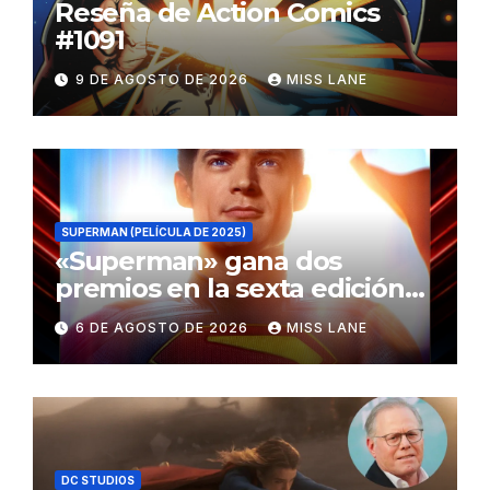
Reseña de Action Comics
#1091
9 DE AGOSTO DE 2026
MISS LANE
SUPERMAN (PELÍCULA DE 2025)
«Superman» gana dos
premios en la sexta edición
de los Critics Choice Super
6 DE AGOSTO DE 2026
MISS LANE
Awards
DC STUDIOS