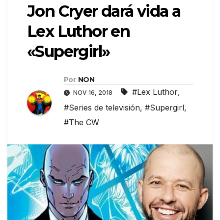
Jon Cryer dará vida a
Lex Luthor en
«Supergirl»
Por
NON
#Lex Luthor
,
NOV 16, 2018
#Series de televisión
,
#Supergirl
,
#The CW