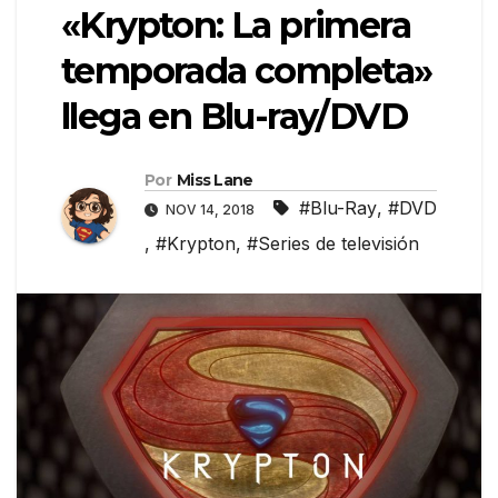
«Krypton: La primera
temporada completa»
llega en Blu-ray/DVD
Por
Miss Lane
#Blu-Ray
,
#DVD
NOV 14, 2018
,
#Krypton
,
#Series de televisión