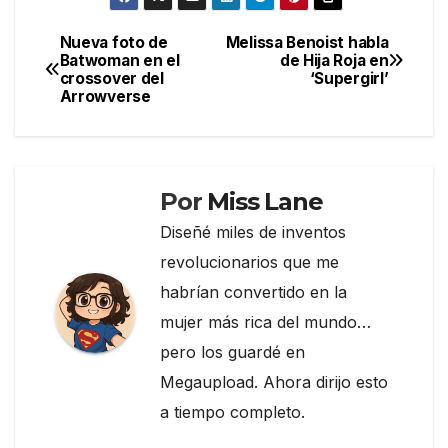
c
itt
e
m
e
er
gr
p
Nueva foto de
Melissa Benoist habla
Navegación
Batwoman en el
de Hija Roja en
b
a
ar
crossover del
‘Supergirl’
de
o
m
tir
Arrowverse
entradas
o
k
Por
Miss Lane
Diseñé miles de inventos
revolucionarios que me
habrían convertido en la
mujer más rica del mundo…
pero los guardé en
Megaupload. Ahora dirijo esto
a tiempo completo.