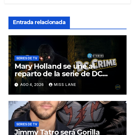
Entrada relacionada
SERIES DE TV
Mary Holland se une al
reparto de la serie de DC
sobre Jimmy Olsen
AGO 4, 2026
MISS LANE
SERIES DE TV
Jimmy Tatro será Gorilla