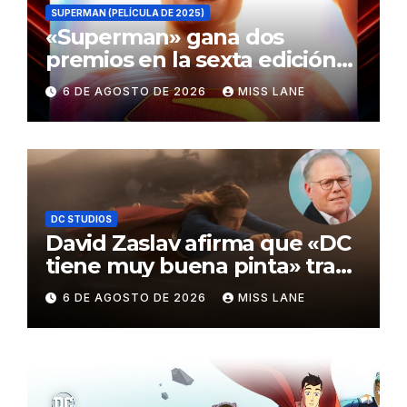
SUPERMAN (PELÍCULA DE 2025)
«Superman» gana dos
premios en la sexta edición
de los Critics Choice Super
6 DE AGOSTO DE 2026
MISS LANE
Awards
DC STUDIOS
David Zaslav afirma que «DC
tiene muy buena pinta» tras
el fracaso de «Supergirl»
6 DE AGOSTO DE 2026
MISS LANE