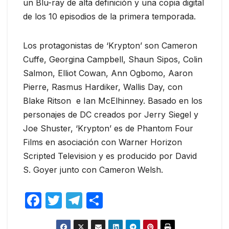
un Blu-ray de alta definición y una copia digital
de los 10 episodios de la primera temporada.
Los protagonistas de ‘Krypton’ son Cameron
Cuffe, Georgina Campbell, Shaun Sipos, Colin
Salmon, Elliot Cowan, Ann Ogbomo, Aaron
Pierre, Rasmus Hardiker, Wallis Day, con
Blake Ritson e Ian McElhinney. Basado en los
personajes de DC creados por Jerry Siegel y
Joe Shuster, ‘Krypton’ es de Phantom Four
Films en asociación con Warner Horizon
Scripted Television y es producido por David
S. Goyer junto con Cameron Welsh.
F
T
T
C
a
w
el
o