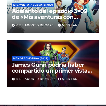
MIS AVENTURAS DE SUPERMAN
Adelanto del episodio 3×09
de «Mis aventuras con
Superman»
6 DE AGOSTO DE 2026
MISS LANE
MAN OF TOMORROW (2027)
James Gunn podría haber
compartido un primer vistazo
al traje de Brainiac
6 DE AGOSTO DE 2026
MISS LANE