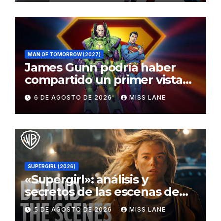
MAN OF TOMORROW (2027)
James Gunn podría haber
compartido un primer vistazo
al traje de Brainiac
6 DE AGOSTO DE 2026
MISS LANE
SUPERGIRL (2026)
«Supergirl»: análisis y
secretos de las escenas de
lucha
5 DE AGOSTO DE 2026
MISS LANE