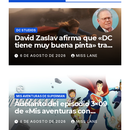
DC STUDIOS
David Zaslav afirma que «DC
tiene muy buena pinta» tras
el fracaso de «Supergirl»
6 DE AGOSTO DE 2026
MISS LANE
MIS AVENTURAS DE SUPERMAN
Adelanto del episodio 3×09
de «Mis aventuras con
Superman»
6 DE AGOSTO DE 2026
MISS LANE