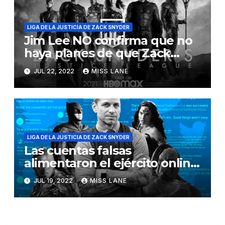
LIGA DE LA JUSTICIA DE ZACK SNYDER
Jim Lee NO confirma que no
haya planes de que Zack
Snyder o el SnyderVerso
JUL 22, 2022
MISS LANE
regresen
LIGA DE LA JUSTICIA DE ZACK SNYDER
Las cuentas falsas
alimentaron el ejército online
del ‘Snyder Cut’
JUL 19, 2022
MISS LANE