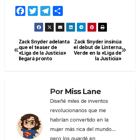
F
T
T
C
a
w
el
o
c
itt
e
m
e
er
gr
p
Zack Snyder adelanta
Zack Snyder insinúa
Navegación
que el teaser de
el debut de Linterna
b
a
ar
«Liga de la Justicia»
Verde en la «Liga de
de
o
m
tir
llegará pronto
la Justicia»
entradas
o
k
Por
Miss Lane
Diseñé miles de inventos
revolucionarios que me
habrían convertido en la
mujer más rica del mundo…
pero los guardé en