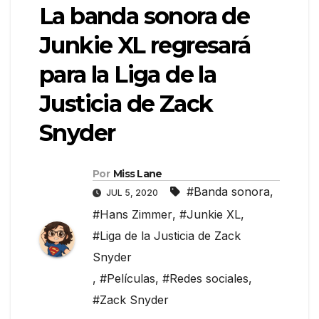
La banda sonora de
Junkie XL regresará
para la Liga de la
Justicia de Zack
Snyder
Por
Miss Lane
#Banda sonora
,
JUL 5, 2020
#Hans Zimmer
,
#Junkie XL
,
#Liga de la Justicia de Zack
Snyder
,
#Películas
,
#Redes sociales
,
#Zack Snyder