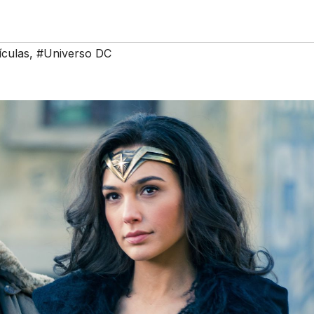
ículas
,
#Universo DC