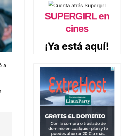
SUPERGIRL en
cines
¡Ya está aquí!
ó a
a