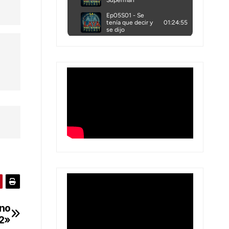
 no
2»