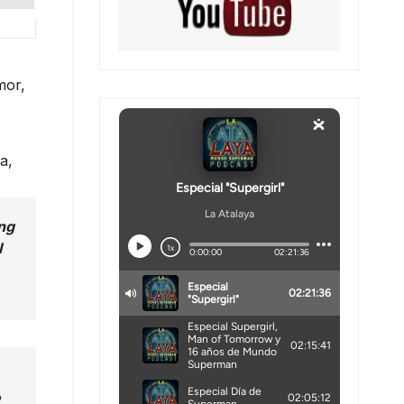
mor,
a,
ng
I
e