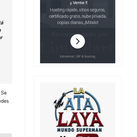
tá
a
ar
 Se
edes