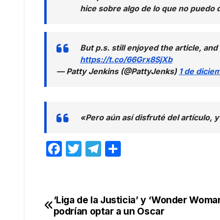
hice sobre algo de lo que no puedo
But p.s. still enjoyed the article, an
https://t.co/66Grx8SjXb
— Patty Jenkins (@PattyJenks)
1 de dicie
«Pero aún así disfruté del artículo, 
F
T
T
C
a
w
el
o
c
itt
e
m
e
er
gr
p
‘Liga de la Justicia’ y ‘Wonder Woma
Navegación
b
a
ar
podrían optar a un Oscar