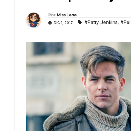
Por
Miss Lane
#Patty Jenkins
,
#Pel
DIC 1, 2017