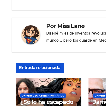
de
o
m
tir
o
entradas
k
Por
Miss Lane
Diseñé miles de inventos revoluc
mundo… pero los guardé en Megau
Entrada relacionada
UNIVERSO DC CINEMATOGRÁFICO
UNIVERS
¿Se le ha escapado
Jame