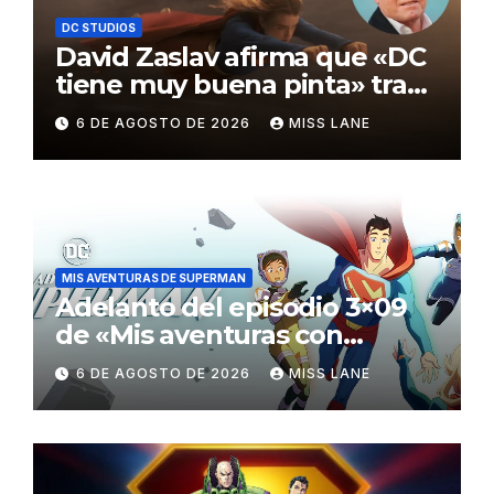
DC STUDIOS
David Zaslav afirma que «DC
tiene muy buena pinta» tras
el fracaso de «Supergirl»
6 DE AGOSTO DE 2026
MISS LANE
MIS AVENTURAS DE SUPERMAN
Adelanto del episodio 3×09
de «Mis aventuras con
Superman»
6 DE AGOSTO DE 2026
MISS LANE