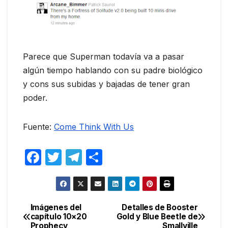
Parece que Superman todavía va a pasar
algún tiempo hablando con su padre biológico
y cons sus subidas y bajadas de tener gran
poder.
Fuente:
Come Think With Us
F
T
T
C
a
w
el
o
c
itt
e
m
e
er
gr
p
Imágenes del
Detalles de Booster
Navegación
capítulo 10×20
Gold y Blue Beetle de
b
a
ar
Prophecy
Smallville