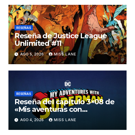
RESEÑAS
Reseña de Justice League
Unlimited #11
AGO 5, 2026
MISS LANE
RESEÑAS
Reseña del capítulo 3×08 de
«Mis aventuras con
Superman»
AGO 4, 2026
MISS LANE