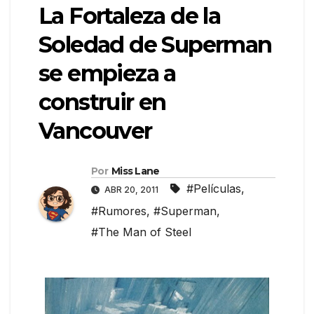
La Fortaleza de la
Soledad de Superman
se empieza a
construir en
Vancouver
Por
Miss Lane
#Películas
,
ABR 20, 2011
#Rumores
,
#Superman
,
#The Man of Steel