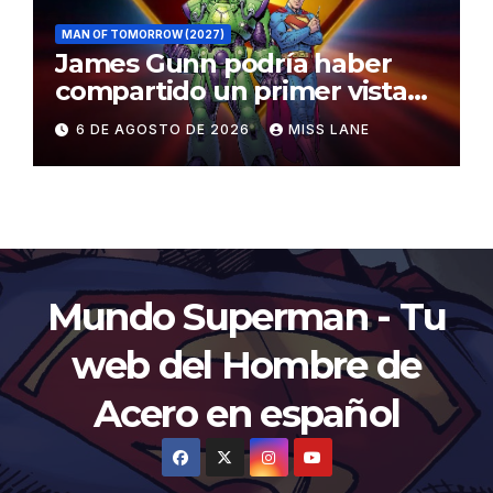
MAN OF TOMORROW (2027)
James Gunn podría haber
compartido un primer vistazo
al traje de Brainiac
6 DE AGOSTO DE 2026
MISS LANE
Mundo Superman - Tu
web del Hombre de
Acero en español