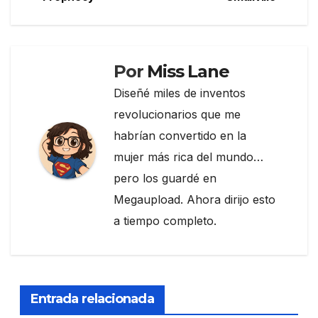
de
o
m
tir
entradas
o
k
Por
Miss Lane
Diseñé miles de inventos
revolucionarios que me
habrían convertido en la
mujer más rica del mundo…
pero los guardé en
Megaupload. Ahora dirijo esto
a tiempo completo.
Entrada relacionada