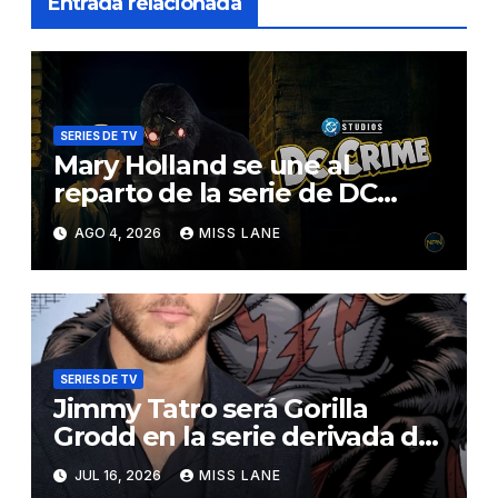
Entrada relacionada
SERIES DE TV
Mary Holland se une al
reparto de la serie de DC
sobre Jimmy Olsen
AGO 4, 2026
MISS LANE
SERIES DE TV
Jimmy Tatro será Gorilla
Grodd en la serie derivada de
DC «DC Crime»
JUL 16, 2026
MISS LANE