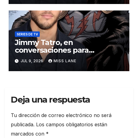
SERIES DE TV
Jimmy Tatro, en
conversaciones para
interpretar a Gorilla Grodd en
JUL 9, 2026
MISS LANE
la serie derivada de DC «DC
Crime»
Deja una respuesta
Tu dirección de correo electrónico no será
publicada.
Los campos obligatorios están
marcados con
*