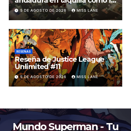
andadura en taquilla como la
película de DC con menor
5 DE AGOSTO DE 2026
MISS LANE
recaudación desde
«Catwoman»
RESEÑAS
Reseña de Justice League
Unlimited #11
5 DE AGOSTO DE 2026
MISS LANE
Mundo Superman - Tu