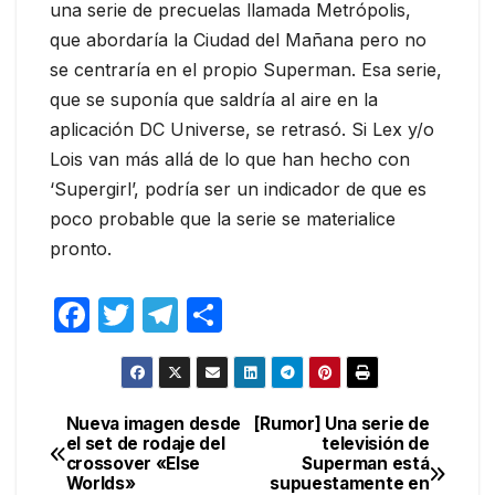
una serie de precuelas llamada Metrópolis,
que abordaría la Ciudad del Mañana pero no
se centraría en el propio Superman. Esa serie,
que se suponía que saldría al aire en la
aplicación DC Universe, se retrasó. Si Lex y/o
Lois van más allá de lo que han hecho con
‘Supergirl’, podría ser un indicador de que es
poco probable que la serie se materialice
pronto.
F
T
T
C
a
w
el
o
c
itt
e
m
e
er
gr
p
Nueva imagen desde
[Rumor] Una serie de
Navegación
el set de rodaje del
televisión de
b
a
ar
crossover «Else
Superman está
de
o
m
tir
Worlds»
supuestamente en