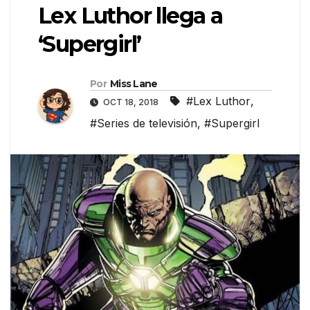
Lex Luthor llega a
‘Supergirl’
Por
Miss Lane
#Lex Luthor
,
OCT 18, 2018
#Series de televisión
,
#Supergirl