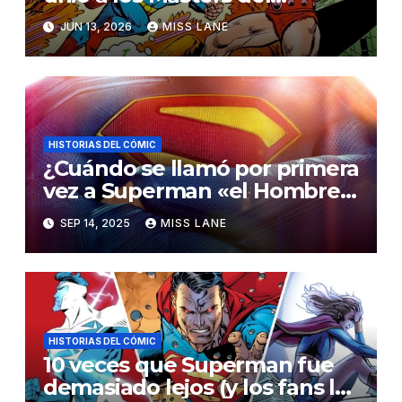
Universo en un crossover
JUN 13, 2026
MISS LANE
inolvidable
HISTORIAS DEL CÓMIC
¿Cuándo se llamó por primera
vez a Superman «el Hombre
del Mañana»?
SEP 14, 2025
MISS LANE
HISTORIAS DEL CÓMIC
10 veces que Superman fue
demasiado lejos (y los fans lo