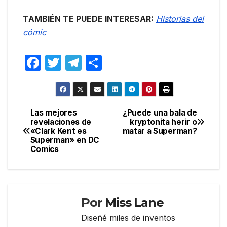
TAMBIÉN TE PUEDE INTERESAR:
Historias del
cómic
F
T
T
C
a
w
el
o
c
itt
e
m
e
er
gr
p
Las mejores
¿Puede una bala de
Navegación
revelaciones de
kryptonita herir o
b
a
ar
«Clark Kent es
matar a Superman?
de
o
m
tir
Superman» en DC
Comics
entradas
o
k
Por
Miss Lane
Diseñé miles de inventos