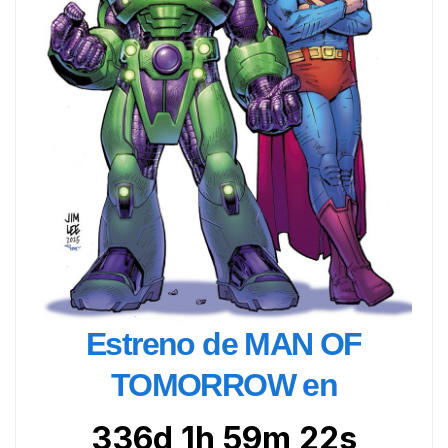
Estreno de MAN OF
TOMORROW en
336d 1h 59m 21s