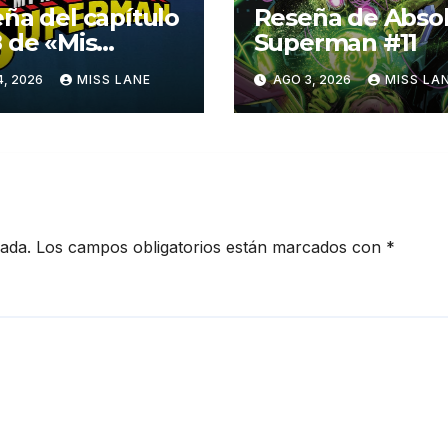
ña del capítulo
Reseña de Abso
 de «Mis
Superman #11
turas con
4, 2026
MISS LANE
AGO 3, 2026
MISS LA
erman»
cada.
Los campos obligatorios están marcados con
*