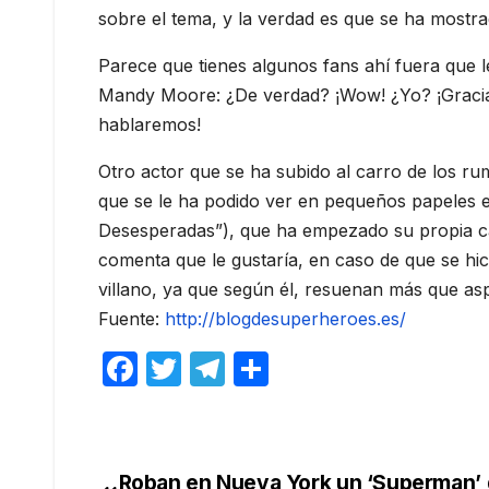
sobre el tema, y la verdad es que se ha mostr
Parece que tienes algunos fans ahí fuera que l
Mandy Moore: ¿De verdad? ¡Wow! ¿Yo? ¡Gracias
hablaremos!
Otro actor que se ha subido al carro de los r
que se le ha podido ver en pequeños papeles 
Desesperadas”), que ha empezado su propia c
comenta que le gustaría, en caso de que se hic
villano, ya que según él, resuenan más que a
Fuente:
http://blogdesuperheroes.es/
F
T
T
C
a
w
el
o
c
itt
e
m
e
er
gr
p
Roban en Nueva York un ‘Superman’