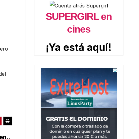
SUPERGIRL en
cines
¡Ya está aquí!
pero
del
 en