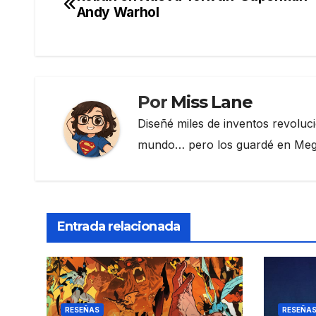
Navegación
b
a
ar
Andy Warhol
de
o
m
tir
o
entradas
k
Por
Miss Lane
Diseñé miles de inventos revoluc
mundo… pero los guardé en Megau
Entrada relacionada
RESEÑAS
RESEÑA