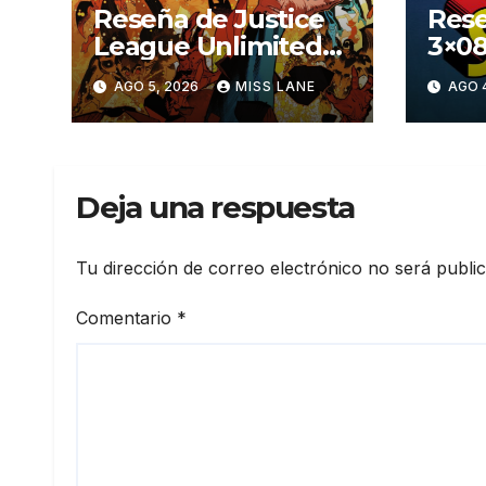
Reseña de Justice
Rese
League Unlimited
3×08
#11
aven
AGO 5, 2026
MISS LANE
AGO 
Sup
Deja una respuesta
Tu dirección de correo electrónico no será publi
Comentario
*