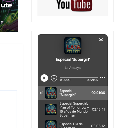
lute
NE