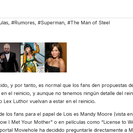
ulas
,
#Rumores
,
#Superman
,
#The Man of Steel
o, y por tanto, es normal que los fans den propuestas d
n el reinicio, y aunque no tenemos ningún detalle del reini
Lex Luthor vuelvan a estar en el reinicio.
e los fans para el papel de Lois es Mandy Moore (vista en
How I Met Your Mother” o en películas como “License to W
l portal Moviehole ha decidido preguntarle directamente a 