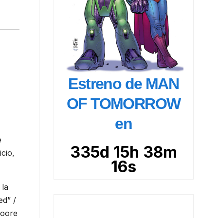
Estreno de MAN
OF TOMORROW
en
e
335d 15h 38m
cio,
15s
 la
ed” /
Moore