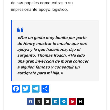
de sus papeles como extras o su
impresionante apoyo logístico.
«Fue un gesto muy bonito por parte
de Henry mostrar lo mucho que nos
apoya y lo que hacemos», dijo el
sargento. Thomas Roach. «Ha sido
una gran inyección de moral conocer
a alguien famoso y conseguir un
autógrafo para mi hija.»
F
T
T
C
a
w
el
o
c
itt
e
m