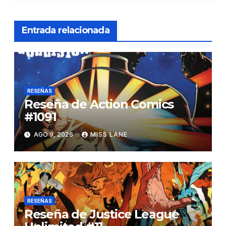
Entrada relacionada
RESEÑAS
Reseña de Action Comics
#1091
AGO 9, 2026
MISS LANE
RESEÑAS
Reseña de Justice League