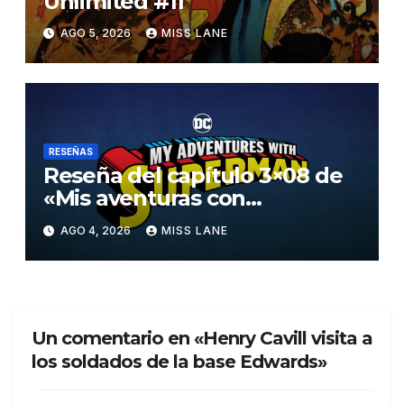
Unlimited #11
AGO 5, 2026
MISS LANE
RESEÑAS
Reseña del capítulo 3×08 de
«Mis aventuras con
Superman»
AGO 4, 2026
MISS LANE
Un comentario en «Henry Cavill visita a
los soldados de la base Edwards»