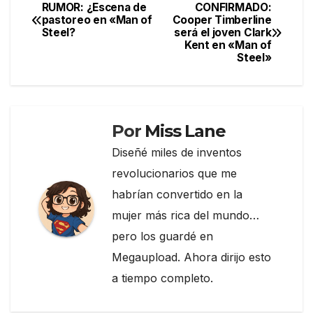
e
er
gr
p
RUMOR: ¿Escena de
CONFIRMADO:
Navegación
pastoreo en «Man of
Cooper Timberline
b
a
ar
Steel?
será el joven Clark
de
o
m
tir
Kent en «Man of
Steel»
entradas
o
k
Por
Miss Lane
Diseñé miles de inventos
revolucionarios que me
habrían convertido en la
mujer más rica del mundo…
pero los guardé en
Megaupload. Ahora dirijo esto
a tiempo completo.