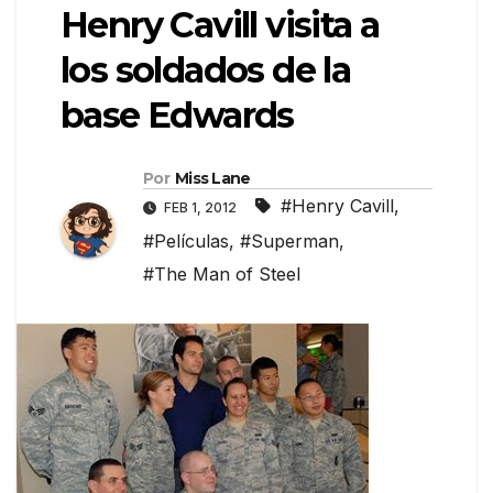
Henry Cavill visita a
los soldados de la
base Edwards
Por
Miss Lane
#Henry Cavill
,
FEB 1, 2012
#Películas
,
#Superman
,
#The Man of Steel