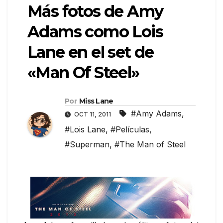
Más fotos de Amy
Adams como Lois
Lane en el set de
«Man Of Steel»
Por
Miss Lane
#Amy Adams
,
OCT 11, 2011
#Lois Lane
,
#Películas
,
#Superman
,
#The Man of Steel