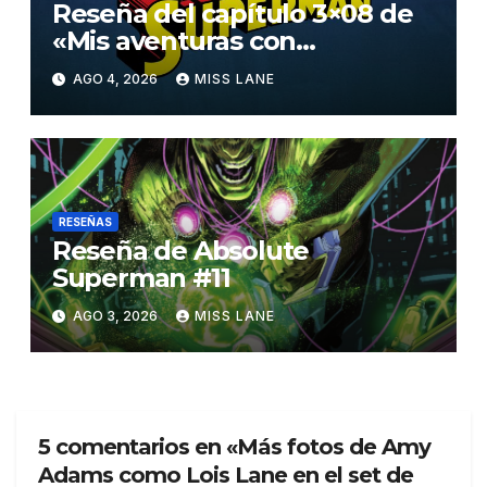
Reseña del capítulo 3×08 de
«Mis aventuras con
Superman»
AGO 4, 2026
MISS LANE
RESEÑAS
Reseña de Absolute
Superman #11
AGO 3, 2026
MISS LANE
5 comentarios en «Más fotos de Amy
Adams como Lois Lane en el set de