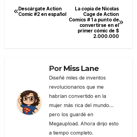
e
er
gr
p
Descárgate Action
La copia de Nicolas
Navegación
Comic #2 en español
Cage de Action
b
a
ar
Comics # 1 a punto de
de
o
m
tir
convertirse en el
primer cómic de $
entradas
o
2.000.000
k
Por
Miss Lane
Diseñé miles de inventos
revolucionarios que me
habrían convertido en la
mujer más rica del mundo…
pero los guardé en
Megaupload. Ahora dirijo esto
a tiempo completo.