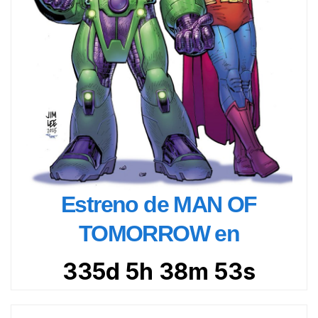
Estreno de MAN OF
TOMORROW en
335d 5h 38m 52s