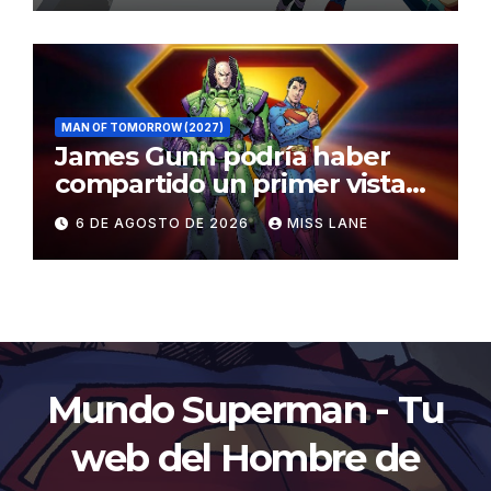
MAN OF TOMORROW (2027)
James Gunn podría haber
compartido un primer vistazo
al traje de Brainiac
6 DE AGOSTO DE 2026
MISS LANE
Mundo Superman - Tu
web del Hombre de