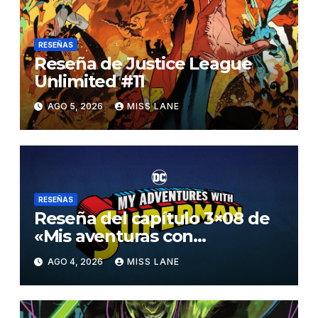
RESEÑAS
Reseña de Justice League
Unlimited #11
AGO 5, 2026
MISS LANE
RESEÑAS
Reseña del capítulo 3×08 de
«Mis aventuras con
Superman»
AGO 4, 2026
MISS LANE