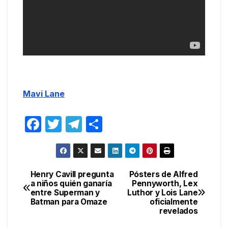
Mavi Lane
F
T
T
C
a
w
el
o
c
itt
e
m
e
er
gr
p
Henry Cavill pregunta
Pósters de Alfred
Navegación
a niños quién ganaría
Pennyworth, Lex
b
a
ar
entre Superman y
Luthor y Lois Lane
de
o
m
tir
Batman para Omaze
oficialmente
revelados
entradas
o