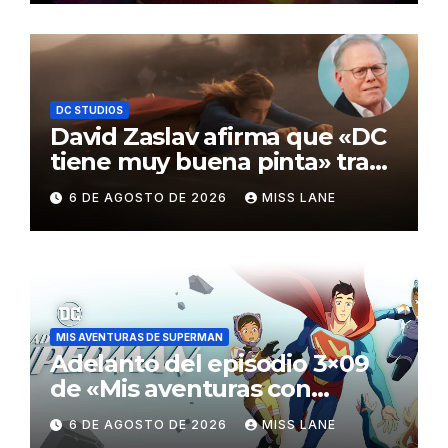
DC STUDIOS
David Zaslav afirma que «DC
tiene muy buena pinta» tras
el fracaso de «Supergirl»
6 DE AGOSTO DE 2026
MISS LANE
MIS AVENTURAS DE SUPERMAN
Adelanto del episodio 3×09
de «Mis aventuras con
Superman»
6 DE AGOSTO DE 2026
MISS LANE