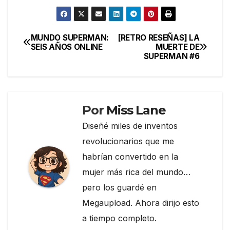
a
w
el
o
c
itt
e
m
e
er
gr
p
MUNDO SUPERMAN:
[RETRO RESEÑAS] LA
Navegación
SEIS AÑOS ONLINE
MUERTE DE
b
a
ar
SUPERMAN #6
de
o
m
tir
entradas
o
k
Por
Miss Lane
Diseñé miles de inventos
revolucionarios que me
habrían convertido en la
mujer más rica del mundo…
pero los guardé en
Megaupload. Ahora dirijo esto
a tiempo completo.