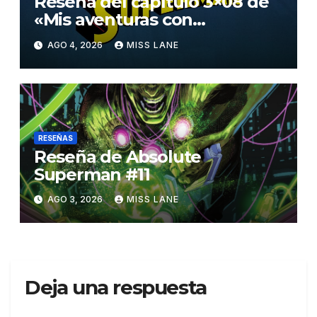
Reseña del capítulo 3×08 de
«Mis aventuras con
Superman»
AGO 4, 2026
MISS LANE
RESEÑAS
Reseña de Absolute
Superman #11
AGO 3, 2026
MISS LANE
Deja una respuesta