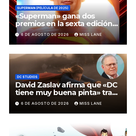
SUPERMAN (PELÍCULA DE 2025)
«Superman» gana dos
premios en la sexta edición
de los Critics Choice Super
6 DE AGOSTO DE 2026
MISS LANE
Awards
DC STUDIOS
David Zaslav afirma que «DC
tiene muy buena pinta» tras
el fracaso de «Supergirl»
6 DE AGOSTO DE 2026
MISS LANE