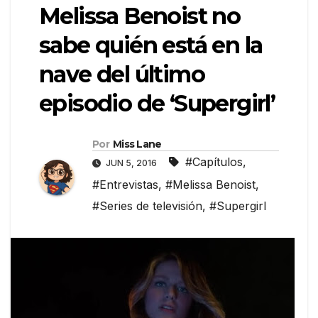
Melissa Benoist no
sabe quién está en la
nave del último
episodio de ‘Supergirl’
Por
Miss Lane
#Capítulos
,
JUN 5, 2016
#Entrevistas
,
#Melissa Benoist
,
#Series de televisión
,
#Supergirl