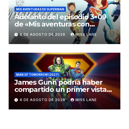
MIS AVENTURAS DE SUPERMAN
Adelanto del episodio 3×09
de «Mis aventuras con
Superman»
6 DE AGOSTO DE 2026
MISS LANE
MAN OF TOMORROW (2027)
James Gunn podría haber
compartido un primer vistazo
al traje de Brainiac
6 DE AGOSTO DE 2026
MISS LANE