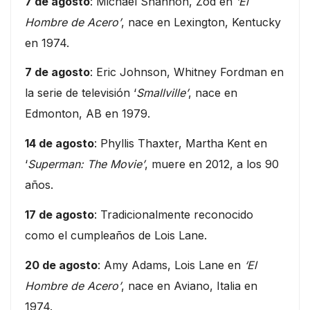
7 de agosto
: Michael Shannon, Zod en
‘El
Hombre de Acero’
, nace en Lexington, Kentucky
en 1974.
7 de agosto
: Eric Johnson, Whitney Fordman en
la serie de televisión ‘
Smallville’
, nace en
Edmonton, AB en 1979.
14 de agosto
: Phyllis Thaxter, Martha Kent en
‘
Superman: The Movie’
, muere en 2012, a los 90
años.
17 de agosto
: Tradicionalmente reconocido
como el cumpleaños de Lois Lane.
20 de agosto
: Amy Adams, Lois Lane en
‘El
Hombre de Acero’
, nace en Aviano, Italia en
1974.