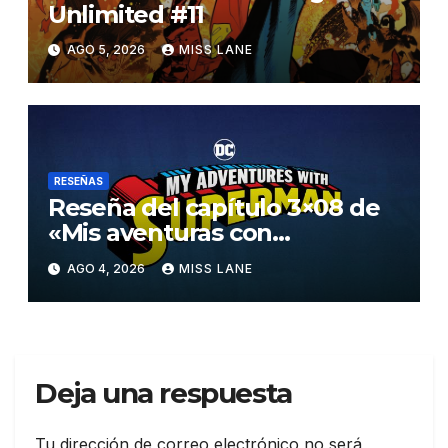
Unlimited #11
AGO 5, 2026
MISS LANE
RESEÑAS
Reseña del capítulo 3×08 de
«Mis aventuras con
Superman»
AGO 4, 2026
MISS LANE
Deja una respuesta
Tu dirección de correo electrónico no será