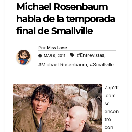
Michael Rosenbaum
habla de la temporada
final de Smallville
Por
Miss Lane
#Entrevistas
,
MAR 9, 2011
#Michael Rosenbaum
,
#Smallville
Zap2It
.com
se
encon
tró
con