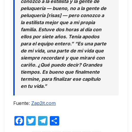
conozco a la estilista y la gente de
peluquería — bueno, no a la gente de
peluquería [risas] — pero conozco a
la estilista mejor que a mi propia
familia. Estuve dos horas al día con
ellos por siete años. Tenía apodos
para el equipo entero.” “Es una parte
de mi vida, una parte de mi vida que
siempre recordaré y que miraré con
cariño. ¿Qué puedo decir? Grandes
tiempos. Es bueno que finalmente
termine, para finalizar ese capítulo
en tu vida.”
Fuente:
Zap2it.com
F
T
T
C
a
w
el
o