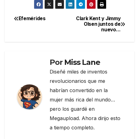
c
itt
e
m
e
er
gr
p
Efemérides
Clark Kent y Jimmy
Navegación
Olsen juntos de
b
a
ar
nuevo…
de
o
m
tir
entradas
o
k
Por
Miss Lane
Diseñé miles de inventos
revolucionarios que me
habrían convertido en la
mujer más rica del mundo…
pero los guardé en
Megaupload. Ahora dirijo esto
a tiempo completo.