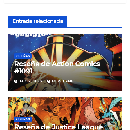
Entrada relacionada
RESEÑAS
Reseña de Action Comics
#1091
AGO 9, 2026
MISS LANE
RESEÑAS
Reseña de Justice League