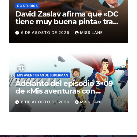
DC STUDIOS
David Zaslav afirma que «DC
tiene muy buena pinta» tras
el fracaso de «Supergirl»
6 DE AGOSTO DE 2026
MISS LANE
MIS AVENTURAS DE SUPERMAN
Adelanto del episodio 3×09
de «Mis aventuras con
Superman»
6 DE AGOSTO DE 2026
MISS LANE