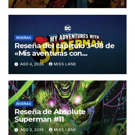
RESEÑAS
Reseña del capítulo 3×08 de
«Mis aventuras con
Superman»
AGO 4, 2026
MISS LANE
RESEÑAS
Reseña de Absolute
Superman #11
AGO 3, 2026
MISS LANE