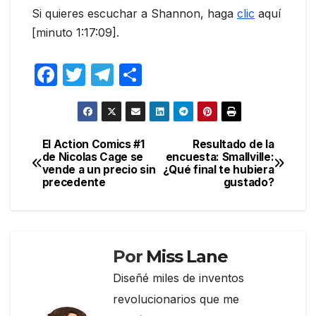
Si quieres escuchar a Shannon, haga
clic
aquí
[minuto 1:17:09].
F
T
T
C
a
w
el
o
c
itt
e
m
e
er
gr
p
El Action Comics #1
Resultado de la
Navegación
de Nicolas Cage se
encuesta: Smallville:
b
a
ar
vende a un precio sin
¿Qué final te hubiera
de
o
m
tir
precedente
gustado?
entradas
o
k
Por
Miss Lane
Diseñé miles de inventos
revolucionarios que me