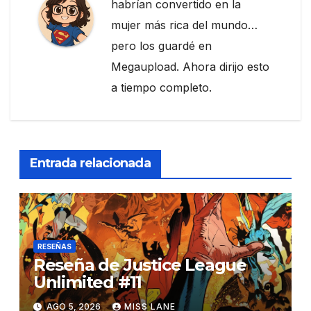
habrían convertido en la
mujer más rica del mundo…
pero los guardé en
Megaupload. Ahora dirijo esto
a tiempo completo.
Entrada relacionada
RESEÑAS
Reseña de Justice League
Unlimited #11
AGO 5, 2026
MISS LANE