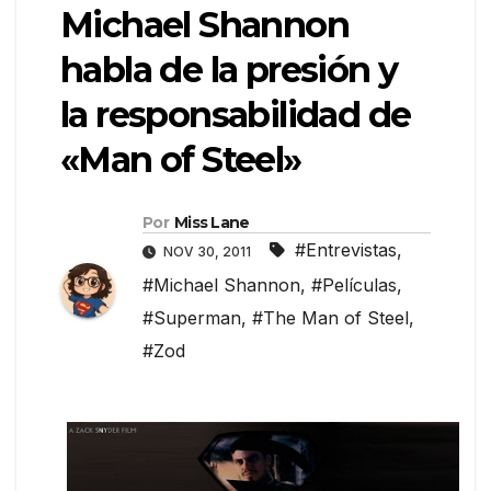
Michael Shannon
habla de la presión y
la responsabilidad de
«Man of Steel»
Por
Miss Lane
#Entrevistas
,
NOV 30, 2011
#Michael Shannon
,
#Películas
,
#Superman
,
#The Man of Steel
,
#Zod