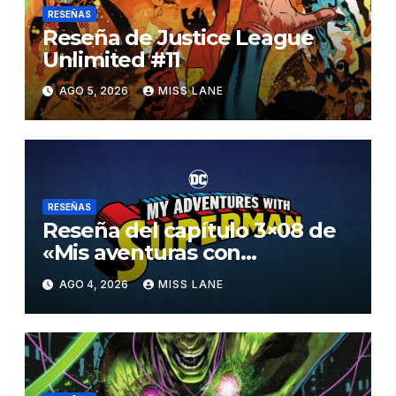
RESEÑAS
Reseña de Justice League
Unlimited #11
AGO 5, 2026
MISS LANE
RESEÑAS
Reseña del capítulo 3×08 de
«Mis aventuras con
Superman»
AGO 4, 2026
MISS LANE