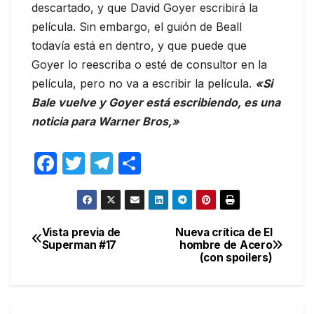
descartado, y que David Goyer escribirá la
película. Sin embargo, el guión de Beall
todavía está en dentro, y que puede que
Goyer lo reescriba o esté de consultor en la
película, pero no va a escribir la película.
«Si
Bale vuelve y Goyer está escribiendo, es una
noticia para Warner Bros,»
F
T
T
C
a
w
el
o
c
itt
e
m
e
er
gr
p
Vista previa de
Nueva crítica de El
Navegación
Superman #17
hombre de Acero
b
a
ar
(con spoilers)
de
o
m
tir
entradas
o