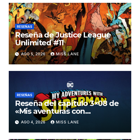
RESEÑAS
Reseña de Justice League
Unlimited #11
AGO 5, 2026
MISS LANE
RESEÑAS
Reseña del capítulo 3×08 de
«Mis aventuras con
Superman»
AGO 4, 2026
MISS LANE