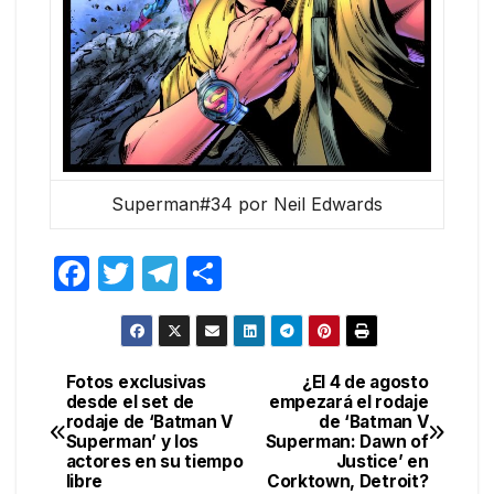
Superman#34 por Neil Edwards
F
T
T
C
a
w
el
o
c
itt
e
m
e
er
gr
p
Fotos exclusivas
¿El 4 de agosto
Navegación
desde el set de
empezará el rodaje
b
a
ar
rodaje de ‘Batman V
de ‘Batman V
de
o
m
tir
Superman’ y los
Superman: Dawn of
actores en su tiempo
Justice’ en
entradas
o
libre
Corktown, Detroit?