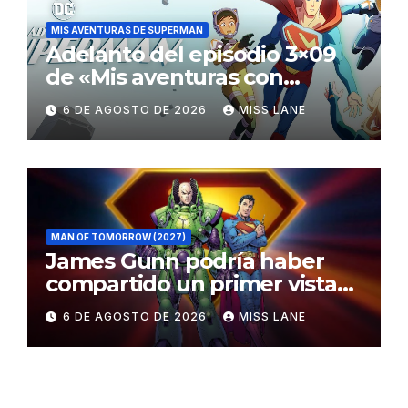
MIS AVENTURAS DE SUPERMAN
Adelanto del episodio 3×09
de «Mis aventuras con
Superman»
6 DE AGOSTO DE 2026
MISS LANE
MAN OF TOMORROW (2027)
James Gunn podría haber
compartido un primer vistazo
al traje de Brainiac
6 DE AGOSTO DE 2026
MISS LANE