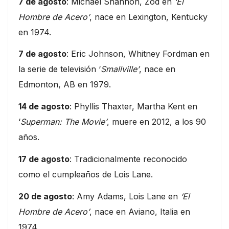
7 de agosto
: Michael Shannon, Zod en
‘El
Hombre de Acero’
, nace en Lexington, Kentucky
en 1974.
7 de agosto
: Eric Johnson, Whitney Fordman en
la serie de televisión ‘
Smallville’
, nace en
Edmonton, AB en 1979.
14 de agosto
: Phyllis Thaxter, Martha Kent en
‘
Superman: The Movie’
, muere en 2012, a los 90
años.
17 de agosto
: Tradicionalmente reconocido
como el cumpleaños de Lois Lane.
20 de agosto
: Amy Adams, Lois Lane en
‘El
Hombre de Acero’
, nace en Aviano, Italia en
1974.