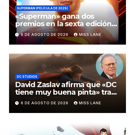
SUPERMAN (PELÍCULA DE 2025)
«Superman» gana dos
premios en la sexta edición
de los Critics Choice Super
6 DE AGOSTO DE 2026
MISS LANE
Awards
DC STUDIOS
David Zaslav afirma que «DC
tiene muy buena pinta» tras
el fracaso de «Supergirl»
6 DE AGOSTO DE 2026
MISS LANE