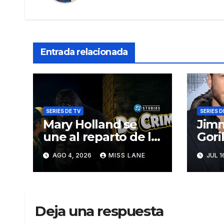
Entrada relacionada
SERIES DE TV
SERIES D
Mary Holland se
Jimm
une al reparto de la
Gori
serie de DC sobre
seri
AGO 4, 2026
MISS LANE
JUL 1
Jimmy Olsen
DC 
Deja una respuesta