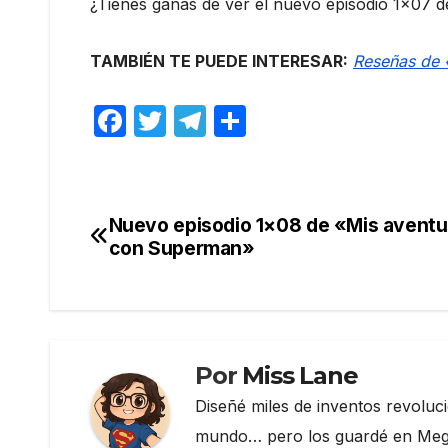
¿Tienes ganas de ver el nuevo episodio 1×07
TAMBIÉN TE PUEDE INTERESAR:
Reseñas de 
F
T
T
C
a
w
el
o
c
itt
e
m
e
er
gr
p
Nuevo episodio 1×08 de «Mis aventu
Navegación
b
a
ar
con Superman»
de
o
m
tir
o
entradas
k
Por
Miss Lane
Diseñé miles de inventos revoluc
mundo… pero los guardé en Megau