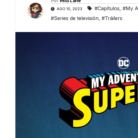
Por
Miss Lane
#Capítulos
,
#My A
AGO 10, 2023
#Series de televisión
,
#Tráilers