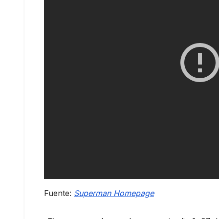
Fuente:
Superma
n Homepage