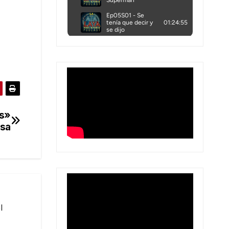
is»
asa
l